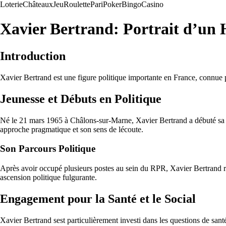
Loterie
Châteaux
Jeu
Roulette
Pari
Poker
Bingo
Casino
Xavier Bertrand: Portrait d’un
Introduction
Xavier Bertrand est une figure politique importante en France, connue p
Jeunesse et Débuts en Politique
Né le 21 mars 1965 à Châlons-sur-Marne, Xavier Bertrand a débuté sa c
approche pragmatique et son sens de lécoute.
Son Parcours Politique
Après avoir occupé plusieurs postes au sein du RPR, Xavier Bertrand 
ascension politique fulgurante.
Engagement pour la Santé et le Social
Xavier Bertrand sest particulièrement investi dans les questions de santé