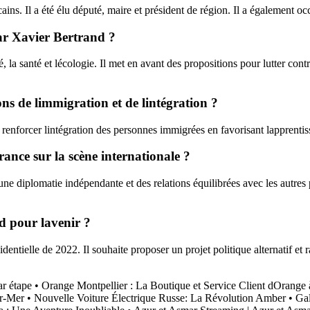
s. Il a été élu député, maire et président de région. Il a également oc
par Xavier Bertrand ?
 la santé et lécologie. Il met en avant des propositions pour lutter cont
ons de limmigration et de lintégration ?
renforcer lintégration des personnes immigrées en favorisant lapprentiss
ance sur la scène internationale ?
ne diplomatie indépendante et des relations équilibrées avec les autres 
nd pour lavenir ?
dentielle de 2022. Il souhaite proposer un projet politique alternatif et
r étape
•
Orange Montpellier : La Boutique et Service Client dOrang
ur-Mer
•
Nouvelle Voiture Électrique Russe: La Révolution Amber
•
Gal