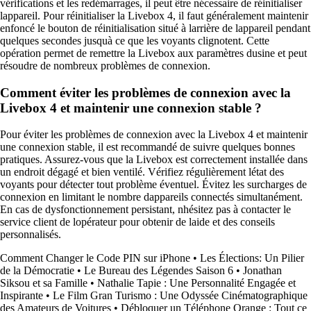
vérifications et les redémarrages, il peut être nécessaire de réinitialiser
lappareil. Pour réinitialiser la Livebox 4, il faut généralement maintenir
enfoncé le bouton de réinitialisation situé à larrière de lappareil pendant
quelques secondes jusquà ce que les voyants clignotent. Cette
opération permet de remettre la Livebox aux paramètres dusine et peut
résoudre de nombreux problèmes de connexion.
Comment éviter les problèmes de connexion avec la
Livebox 4 et maintenir une connexion stable ?
Pour éviter les problèmes de connexion avec la Livebox 4 et maintenir
une connexion stable, il est recommandé de suivre quelques bonnes
pratiques. Assurez-vous que la Livebox est correctement installée dans
un endroit dégagé et bien ventilé. Vérifiez régulièrement létat des
voyants pour détecter tout problème éventuel. Évitez les surcharges de
connexion en limitant le nombre dappareils connectés simultanément.
En cas de dysfonctionnement persistant, nhésitez pas à contacter le
service client de lopérateur pour obtenir de laide et des conseils
personnalisés.
Comment Changer le Code PIN sur iPhone
•
Les Élections: Un Pilier
de la Démocratie
•
Le Bureau des Légendes Saison 6
•
Jonathan
Siksou et sa Famille
•
Nathalie Tapie : Une Personnalité Engagée et
Inspirante
•
Le Film Gran Turismo : Une Odyssée Cinématographique
des Amateurs de Voitures
•
Débloquer un Téléphone Orange : Tout ce