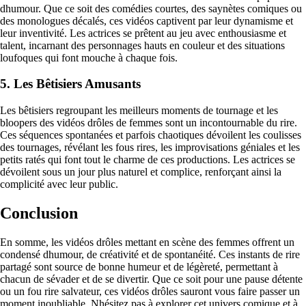
dhumour. Que ce soit des comédies courtes, des saynètes comiques ou
des monologues décalés, ces vidéos captivent par leur dynamisme et
leur inventivité. Les actrices se prêtent au jeu avec enthousiasme et
talent, incarnant des personnages hauts en couleur et des situations
loufoques qui font mouche à chaque fois.
5. Les Bêtisiers Amusants
Les bêtisiers regroupant les meilleurs moments de tournage et les
bloopers des vidéos drôles de femmes sont un incontournable du rire.
Ces séquences spontanées et parfois chaotiques dévoilent les coulisses
des tournages, révélant les fous rires, les improvisations géniales et les
petits ratés qui font tout le charme de ces productions. Les actrices se
dévoilent sous un jour plus naturel et complice, renforçant ainsi la
complicité avec leur public.
Conclusion
En somme, les vidéos drôles mettant en scène des femmes offrent un
condensé dhumour, de créativité et de spontanéité. Ces instants de rire
partagé sont source de bonne humeur et de légèreté, permettant à
chacun de sévader et de se divertir. Que ce soit pour une pause détente
ou un fou rire salvateur, ces vidéos drôles sauront vous faire passer un
moment inoubliable. Nhésitez pas à explorer cet univers comique et à