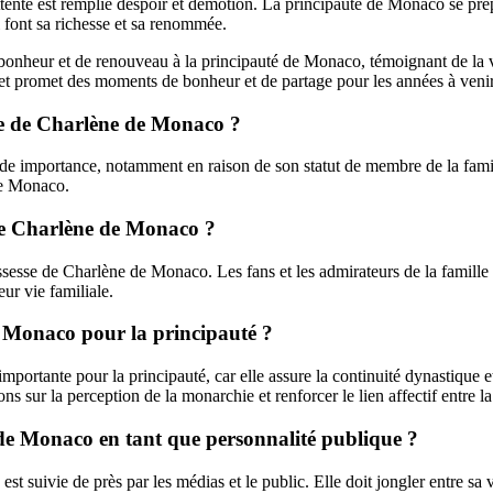
ente est remplie despoir et démotion. La principauté de Monaco se prép
ui font sa richesse et sa renommée.
onheur et de renouveau à la principauté de Monaco, témoignant de la vit
e et promet des moments de bonheur et de partage pour les années à venir
se de Charlène de Monaco ?
importance, notamment en raison de son statut de membre de la famille
 de Monaco.
 de Charlène de Monaco ?
esse de Charlène de Monaco. Les fans et les admirateurs de la famille pr
eur vie familiale.
de Monaco pour la principauté ?
tante pour la principauté, car elle assure la continuité dynastique et l
ons sur la perception de la monarchie et renforcer le lien affectif entre 
ne de Monaco en tant que personnalité publique ?
t suivie de près par les médias et le public. Elle doit jongler entre sa 