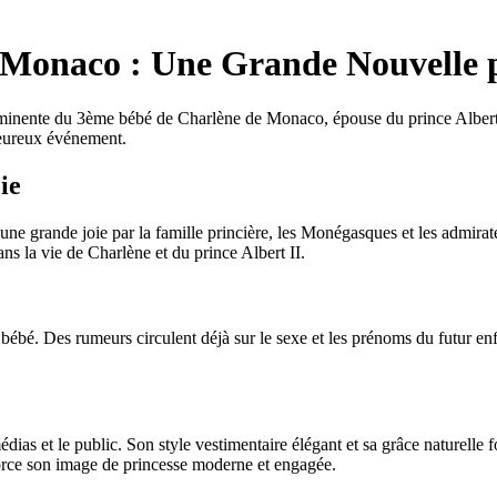
Monaco : Une Grande Nouvelle p
minente du 3ème bébé de Charlène de Monaco, épouse du prince Albert II
heureux événement.
ie
ne grande joie par la famille princière, les Monégasques et les admirat
ns la vie de Charlène et du prince Albert II.
ébé. Des rumeurs circulent déjà sur le sexe et les prénoms du futur enfa
dias et le public. Son style vestimentaire élégant et sa grâce naturell
rce son image de princesse moderne et engagée.