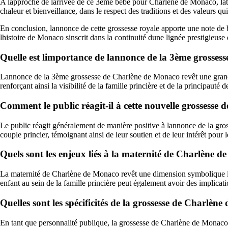
A lapproche de larrivée de ce 3ème bébé pour Charlène de Monaco, latt
chaleur et bienveillance, dans le respect des traditions et des valeurs q
En conclusion, lannonce de cette grossesse royale apporte une note de b
lhistoire de Monaco sinscrit dans la continuité dune lignée prestigieus
Quelle est limportance de lannonce de la 3ème grosses
Lannonce de la 3ème grossesse de Charlène de Monaco revêt une grande 
renforçant ainsi la visibilité de la famille princière et de la principauté
Comment le public réagit-il à cette nouvelle grossesse
Le public réagit généralement de manière positive à lannonce de la gross
couple princier, témoignant ainsi de leur soutien et de leur intérêt pour l
Quels sont les enjeux liés à la maternité de Charlène 
La maternité de Charlène de Monaco revêt une dimension symbolique impor
enfant au sein de la famille princière peut également avoir des implicati
Quelles sont les spécificités de la grossesse de Charlè
En tant que personnalité publique, la grossesse de Charlène de Monaco es