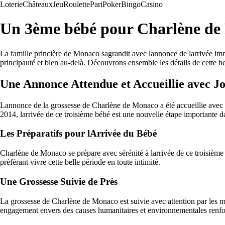
Loterie
Châteaux
Jeu
Roulette
Pari
Poker
Bingo
Casino
Un 3ème bébé pour Charlène de 
La famille princière de Monaco sagrandit avec lannonce de larrivée im
principauté et bien au-delà. Découvrons ensemble les détails de cette 
Une Annonce Attendue et Accueillie avec Jo
Lannonce de la grossesse de Charlène de Monaco a été accueillie avec u
2014, larrivée de ce troisième bébé est une nouvelle étape importante da
Les Préparatifs pour lArrivée du Bébé
Charlène de Monaco se prépare avec sérénité à larrivée de ce troisième b
préférant vivre cette belle période en toute intimité.
Une Grossesse Suivie de Près
La grossesse de Charlène de Monaco est suivie avec attention par les mé
engagement envers des causes humanitaires et environnementales renfo