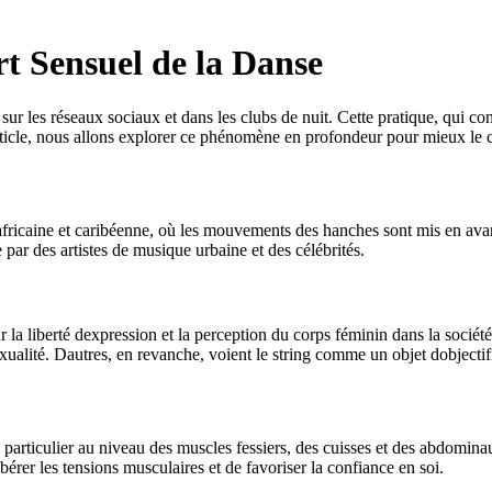
t Sensuel de la Danse
 sur les réseaux sociaux et dans les clubs de nuit. Cette pratique, qui c
t article, nous allons explorer ce phénomène en profondeur pour mieux le
africaine et caribéenne, où les mouvements des hanches sont mis en avant
 par des artistes de musique urbaine et des célébrités.
la liberté dexpression et la perception du corps féminin dans la sociét
ualité. Dautres, en revanche, voient le string comme un objet dobjectifi
 en particulier au niveau des muscles fessiers, des cuisses et des abdomin
bérer les tensions musculaires et de favoriser la confiance en soi.