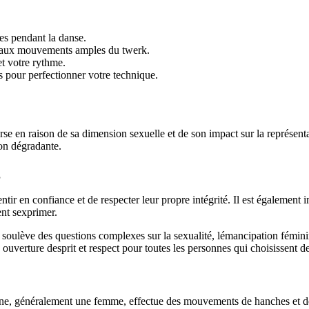
nes pendant la danse.
 aux mouvements amples du twerk.
t votre rythme.
rs pour perfectionner votre technique.
verse en raison de sa dimension sexuelle et de son impact sur la représe
on dégradante.
g
entir en confiance et de respecter leur propre intégrité. Il est également
ent sexprimer.
i soulève des questions complexes sur la sexualité, lémancipation fémin
c ouverture desprit et respect pour toutes les personnes qui choisissent de
nne, généralement une femme, effectue des mouvements de hanches et de