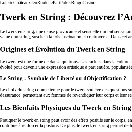
Loterie
Châteaux
Jeu
Roulette
Pari
Poker
Bingo
Casino
Twerk en String : Découvrez l’Ar
Le twerk en string, une danse provocante et sensuelle qui fait sensation
vêtue dun string, suscite à la fois fascination et controverse. Dans ce
Origines et Évolution du Twerk en String
Le twerk est une forme de danse qui trouve ses racines dans la culture 
évolué pour devenir une expression artistique à part entière, popularisée
Le String : Symbole de Liberté ou dObjectification ?
Le choix du string comme tenue pour le twerk soulève des questions sur 
dassurance, permettant aux femmes de revendiquer leur corps et leur sex
Les Bienfaits Physiques du Twerk en String
Pratiquer le twerk en string peut avoir des effets positifs sur le corps,
contribue à renforcer la posture. De plus, le twerk en string permet de li