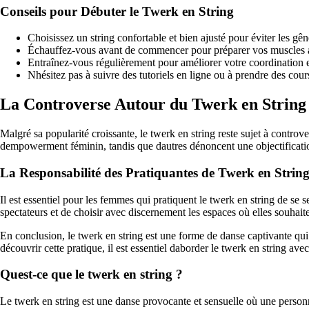
Conseils pour Débuter le Twerk en String
Choisissez un string confortable et bien ajusté pour éviter les gê
Échauffez-vous avant de commencer pour préparer vos muscles
Entraînez-vous régulièrement pour améliorer votre coordination e
Nhésitez pas à suivre des tutoriels en ligne ou à prendre des cou
La Controverse Autour du Twerk en String
Malgré sa popularité croissante, le twerk en string reste sujet à contro
dempowerment féminin, tandis que dautres dénoncent une objectificati
La Responsabilité des Pratiquantes de Twerk en Strin
Il est essentiel pour les femmes qui pratiquent le twerk en string de se s
spectateurs et de choisir avec discernement les espaces où elles souhait
En conclusion, le twerk en string est une forme de danse captivante qu
découvrir cette pratique, il est essentiel daborder le twerk en string ave
Quest-ce que le twerk en string ?
Le twerk en string est une danse provocante et sensuelle où une perso