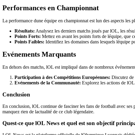
Performances en Championnat
La performance dune équipe en championnat est lun des aspects les pl
Résultats:
Analysez les derniers matchs joués par lOL, les résu
Points Forts:
Mettez en avant les points forts de léquipe, que ce
Points Faibles:
Identifiez les domaines dans lesquels léquipe pou
Evénements Marquants
En dehors des matchs, lOL est impliqué dans de nombreux événements n
Participation à des Compétitions Européennes:
Discutez de l
Evénements de la Communauté:
Explorez les actions de lOL
Conclusion
En conclusion, lOL continue de fasciner les fans de football avec ses p
manquez rien de lactualité de ce club légendaire.
Quest-ce que lOL News et quel est son objectif princip
LOL News est la plateforme officielle de lOlympique Lyonnais dédiée à l