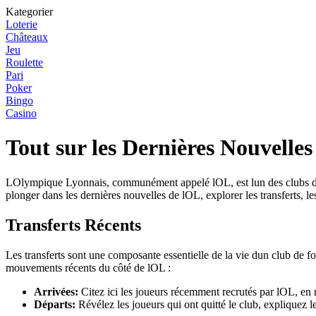
Kategorier
Loterie
Châteaux
Jeu
Roulette
Pari
Poker
Bingo
Casino
Tout sur les Dernières Nouvelles
LOlympique Lyonnais, communément appelé lOL, est lun des clubs de foo
plonger dans les dernières nouvelles de lOL, explorer les transferts, 
Transferts Récents
Les transferts sont une composante essentielle de la vie dun club de f
mouvements récents du côté de lOL :
Arrivées:
Citez ici les joueurs récemment recrutés par lOL, en 
Départs:
Révélez les joueurs qui ont quitté le club, expliquez 