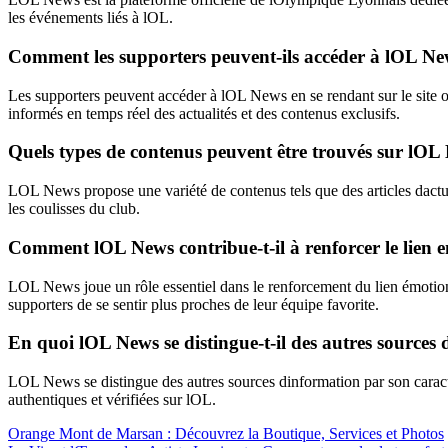
les événements liés à lOL.
Comment les supporters peuvent-ils accéder à lOL New
Les supporters peuvent accéder à lOL News en se rendant sur le site of
informés en temps réel des actualités et des contenus exclusifs.
Quels types de contenus peuvent être trouvés sur lOL
LOL News propose une variété de contenus tels que des articles dactualit
les coulisses du club.
Comment lOL News contribue-t-il à renforcer le lien en
LOL News joue un rôle essentiel dans le renforcement du lien émotionne
supporters de se sentir plus proches de leur équipe favorite.
En quoi lOL News se distingue-t-il des autres source
LOL News se distingue des autres sources dinformation par son caractèr
authentiques et vérifiées sur lOL.
Orange Mont de Marsan : Découvrez la Boutique, Services et Photos