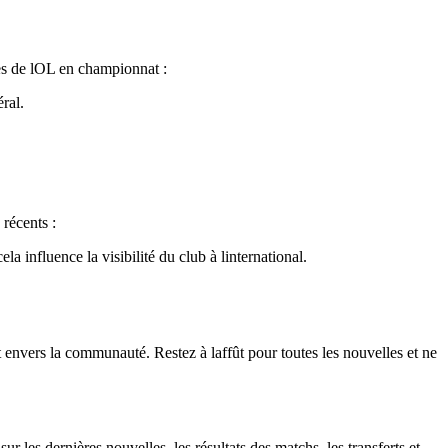
es de lOL en championnat :
ral.
récents :
influence la visibilité du club à linternational.
t envers la communauté. Restez à laffût pour toutes les nouvelles et ne
 les dernières nouvelles, les résultats des matchs, les transferts et