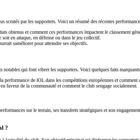
us scrutés par les supporters. Voici un résumé des récentes performanc
ltats obtenus et comment ces performances impactent le classement géné
 soit en attaque, en défense ou dans le jeu collectif.
rrait saméliorer pour atteindre ses objectifs.
otables qui font vibrer les supporters. Voici quelques faits marquants 
a performance de lOL dans les compétitions européennes et comment cela 
 en faveur de la communauté et comment le club sengage socialement.
erformances sur le terrain, ses transferts stratégiques et son engagemen
al ?
actualité du club. Son objectif principal est dinformer les supporters sur