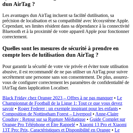
dun AirTag ?
Les avantages dun AirTag incluent sa facilité dutilisation, sa
précision de localisation et sa compatibilité avec lécosystème Apple.
Cependant, ses limites résident dans sa dépendance à la connectivité
Bluetooth et à la proximité de votre appareil Apple pour fonctionner
correctement.
Quelles sont les mesures de sécurité à prendre en
compte lors de lutilisation dun AirTag ?
Pour garantir la sécurité de votre vie privée et éviter toute utilisation
abusive, il est recommandé de ne pas utiliser un AirTag pour suivre
secrètement une personne sans son consentement. De plus, assurez-
vous de configurer correctement les paramètres de confidentialité de
lAirTag dans lapplication Localiser.
Black Friday chez Orange 2023 – Offres à ne pas manquer
•
Le
Championnat de Football de la Ligue 1: Tout ce que vous devez
savoir
•
Roger Federer : un exemple inspirant pour les enfants
•
Composition de Nottingham Forest – Liverpool
•
Anne-Claire
Coudray : Retour sur sa Rupture Médiatique
•
Guide Complet sur
Orange Pro Téléphone et Être Rappelé
•
Xiaomi 13 Pro et Xiaomi
13T Pro: Prix, Caractéristiques et Disponibilité en Orange
•
Le