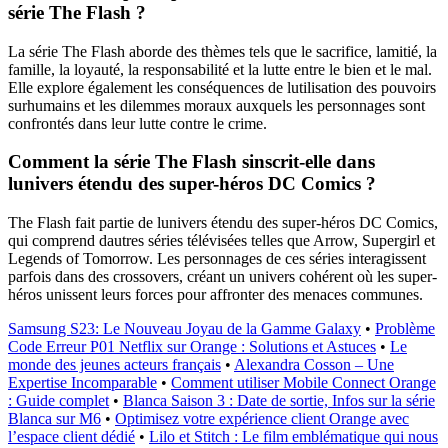
série The Flash ?
La série The Flash aborde des thèmes tels que le sacrifice, lamitié, la
famille, la loyauté, la responsabilité et la lutte entre le bien et le mal.
Elle explore également les conséquences de lutilisation des pouvoirs
surhumains et les dilemmes moraux auxquels les personnages sont
confrontés dans leur lutte contre le crime.
Comment la série The Flash sinscrit-elle dans
lunivers étendu des super-héros DC Comics ?
The Flash fait partie de lunivers étendu des super-héros DC Comics,
qui comprend dautres séries télévisées telles que Arrow, Supergirl et
Legends of Tomorrow. Les personnages de ces séries interagissent
parfois dans des crossovers, créant un univers cohérent où les super-
héros unissent leurs forces pour affronter des menaces communes.
Samsung S23: Le Nouveau Joyau de la Gamme Galaxy
•
Problème
Code Erreur P01 Netflix sur Orange : Solutions et Astuces
•
Le
monde des jeunes acteurs français
•
Alexandra Cosson – Une
Expertise Incomparable
•
Comment utiliser Mobile Connect Orange
: Guide complet
•
Blanca Saison 3 : Date de sortie, Infos sur la série
Blanca sur M6
•
Optimisez votre expérience client Orange avec
l’espace client dédié
•
Lilo et Stitch : Le film emblématique qui nous