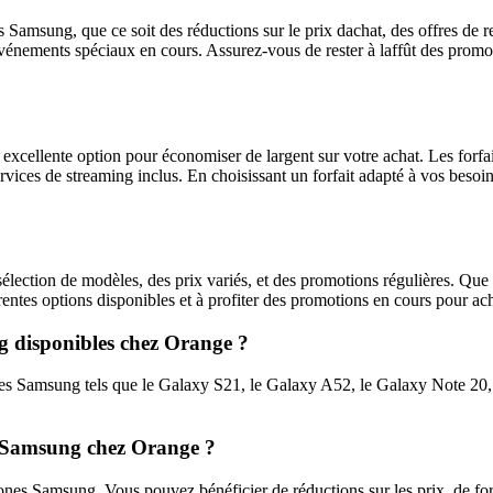
 Samsung, que ce soit des réductions sur le prix dachat, des offres de
vénements spéciaux en cours. Assurez-vous de rester à laffût des promo
excellente option pour économiser de largent sur votre achat. Les for
services de streaming inclus. En choisissant un forfait adapté à vos be
sélection de modèles, des prix variés, et des promotions régulières. 
érentes options disponibles et à profiter des promotions en cours pour a
ng disponibles chez Orange ?
 Samsung tels que le Galaxy S21, le Galaxy A52, le Galaxy Note 20, le
es Samsung chez Orange ?
hones Samsung. Vous pouvez bénéficier de réductions sur les prix, de f