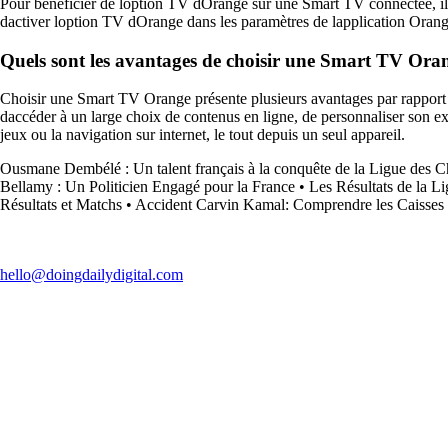
Pour bénéficier de loption TV dOrange sur une Smart TV connectée, il f
dactiver loption TV dOrange dans les paramètres de lapplication Orange
Quels sont les avantages de choisir une Smart TV Orang
Choisir une Smart TV Orange présente plusieurs avantages par rapport à
daccéder à un large choix de contenus en ligne, de personnaliser son ex
jeux ou la navigation sur internet, le tout depuis un seul appareil.
Ousmane Dembélé : Un talent français à la conquête de la Ligue des 
Bellamy : Un Politicien Engagé pour la France
•
Les Résultats de la L
Résultats et Matchs
•
Accident Carvin Kamal: Comprendre les Caisses
hello@doingdailydigital.com