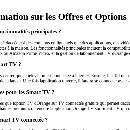
mation sur les Offres et Options
ctionnalités principales ?
té daccéder à des contenus en ligne tels que des applications, des vidé
ectés à la maison. Les fonctionnalités principales incluent la compatibili
ix ou Amazon Prime Video, et la gestion de labonnement TV dOrange di
mart TV ?
assurer que la télévision est connectée à internet. Ensuite, il suffit de
de la lancer. Une fois lapplication ouverte, il faudra se connecter avec 
les pour les Smart TV ?
lles que loption TV dOrange sur TV connectée gratuite qui permet daccé
chaînes premium, ou encore lapplication Orange TV sur Smart TV qui of
mart TV connectée ?