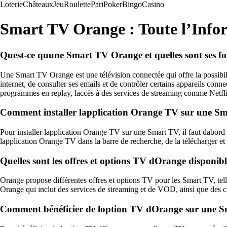
Loterie
Châteaux
Jeu
Roulette
Pari
Poker
Bingo
Casino
Smart TV Orange : Toute l’Infor
Quest-ce quune Smart TV Orange et quelles sont ses fon
Une Smart TV Orange est une télévision connectée qui offre la possibili
internet, de consulter ses emails et de contrôler certains appareils conn
programmes en replay, laccès à des services de streaming comme Netfl
Comment installer lapplication Orange TV sur une S
Pour installer lapplication Orange TV sur une Smart TV, il faut dabord s
lapplication Orange TV dans la barre de recherche, de la télécharger et 
Quelles sont les offres et options TV dOrange disponib
Orange propose différentes offres et options TV pour les Smart TV, te
Orange qui inclut des services de streaming et de VOD, ainsi que des 
Comment bénéficier de loption TV dOrange sur une S