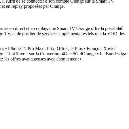
 il suffit de se connecter à son compte Orange sur la Smart TV,
t et en replay proposées par Orange.
mes en direct et en replay, une Smart TV Orange offre la possibilité
ge TV, et de profiter de services supplémentaires tels que la VOD, les
les
•
iPhone 15 Pro Max : Prix, Offres, et Plus
•
François Xavier
e : Tout Savoir sur la Couverture 4G et 5G dOrange
•
La Bundesliga :
z les offres avantageuses avec abonnement
•