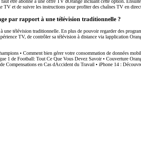
aut être abonné à une offre TV dOrange incluant cette option. Ensuite,
 TV et de suivre les instructions pour profiter des chaînes TV en direc
e par rapport à une télévision traditionnelle ?
 une télévision traditionnelle. En plus de pouvoir regarder des program
périence TV, de contrôler sa télévision à distance via lapplication Oran
Champions
•
Comment bien gérer votre consommation de données mobi
igue 1 de Football: Tout Ce Que Vous Devez Savoir
•
Couverture Orang
 de Compensations en Cas dAccident du Travail
•
iPhone 14 : Découvre