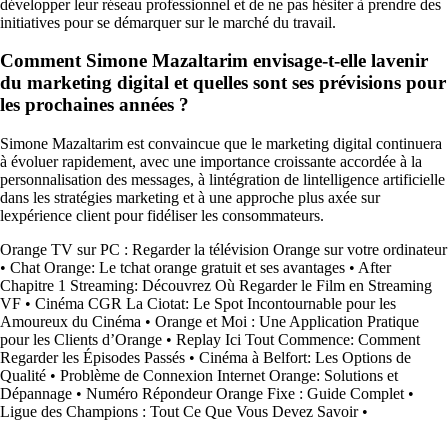
développer leur réseau professionnel et de ne pas hésiter à prendre des
initiatives pour se démarquer sur le marché du travail.
Comment Simone Mazaltarim envisage-t-elle lavenir
du marketing digital et quelles sont ses prévisions pour
les prochaines années ?
Simone Mazaltarim est convaincue que le marketing digital continuera
à évoluer rapidement, avec une importance croissante accordée à la
personnalisation des messages, à lintégration de lintelligence artificielle
dans les stratégies marketing et à une approche plus axée sur
lexpérience client pour fidéliser les consommateurs.
Orange TV sur PC : Regarder la télévision Orange sur votre ordinateur
•
Chat Orange: Le tchat orange gratuit et ses avantages
•
After
Chapitre 1 Streaming: Découvrez Où Regarder le Film en Streaming
VF
•
Cinéma CGR La Ciotat: Le Spot Incontournable pour les
Amoureux du Cinéma
•
Orange et Moi : Une Application Pratique
pour les Clients d’Orange
•
Replay Ici Tout Commence: Comment
Regarder les Épisodes Passés
•
Cinéma à Belfort: Les Options de
Qualité
•
Problème de Connexion Internet Orange: Solutions et
Dépannage
•
Numéro Répondeur Orange Fixe : Guide Complet
•
Ligue des Champions : Tout Ce Que Vous Devez Savoir
•