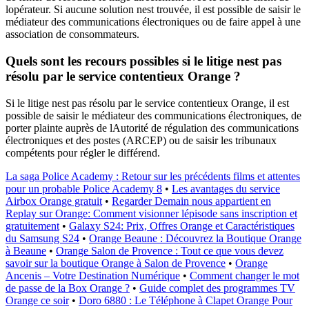
lopérateur. Si aucune solution nest trouvée, il est possible de saisir le
médiateur des communications électroniques ou de faire appel à une
association de consommateurs.
Quels sont les recours possibles si le litige nest pas
résolu par le service contentieux Orange ?
Si le litige nest pas résolu par le service contentieux Orange, il est
possible de saisir le médiateur des communications électroniques, de
porter plainte auprès de lAutorité de régulation des communications
électroniques et des postes (ARCEP) ou de saisir les tribunaux
compétents pour régler le différend.
La saga Police Academy : Retour sur les précédents films et attentes
pour un probable Police Academy 8
•
Les avantages du service
Airbox Orange gratuit
•
Regarder Demain nous appartient en
Replay sur Orange: Comment visionner lépisode sans inscription et
gratuitement
•
Galaxy S24: Prix, Offres Orange et Caractéristiques
du Samsung S24
•
Orange Beaune : Découvrez la Boutique Orange
à Beaune
•
Orange Salon de Provence : Tout ce que vous devez
savoir sur la boutique Orange à Salon de Provence
•
Orange
Ancenis – Votre Destination Numérique
•
Comment changer le mot
de passe de la Box Orange ?
•
Guide complet des programmes TV
Orange ce soir
•
Doro 6880 : Le Téléphone à Clapet Orange Pour