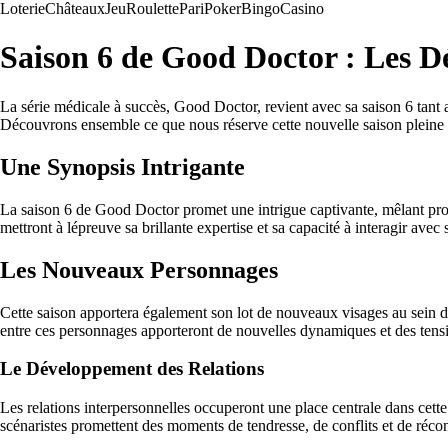
Loterie
Châteaux
Jeu
Roulette
Pari
Poker
Bingo
Casino
Saison 6 de Good Doctor : Les Dé
La série médicale à succès, Good Doctor, revient avec sa saison 6 tant
Découvrons ensemble ce que nous réserve cette nouvelle saison pleine
Une Synopsis Intrigante
La saison 6 de Good Doctor promet une intrigue captivante, mêlant pro
mettront à lépreuve sa brillante expertise et sa capacité à interagir avec 
Les Nouveaux Personnages
Cette saison apportera également son lot de nouveaux visages au sein de 
entre ces personnages apporteront de nouvelles dynamiques et des tensio
Le Développement des Relations
Les relations interpersonnelles occuperont une place centrale dans cette
scénaristes promettent des moments de tendresse, de conflits et de récon