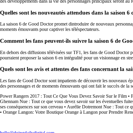
des développements dans la vie des personnages principaux seront au 
Quelles sont les nouveautés attendues dans la saison 6
La saison 6 de Good Doctor promet dintroduire de nouveaux personnages
moments émouvants pour captiver les téléspectateurs.
Comment les fans peuvent-ils suivre la saison 6 de Good
En dehors des diffusions télévisées sur TF1, les fans de Good Doctor p
pourraient proposer la saison 6 en intégralité pour un visionnage en str
Quels sont les avis et attentes des fans concernant la s
Les fans de Good Doctor sont impatients de découvrir les nouveaux épis
des personnages et de moments émouvants qui ont fait le succès de la sé
Power Rangers 2017 : Tout Ce Que Vous Devez Savoir Sur le Film
•
F
Ghennam Nue : Tout ce que vous devez savoir sur les éventuelles fuite
ses conséquences sur son cerveau
•
Aurélie Dotremont Nue : Tout ce quil
•
Orange Langon: Votre Boutique Orange à Langon pour Prendre Ren
hello@doingdailydigital.com