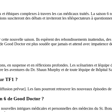
t éthiques complexes à travers les cas médicaux traités. La saison 6 ne 
ions susciteront des débats et inviteront les téléspectateurs à questionne
ur cette nouvelle saison. Ils espèrent des rebondissements inattendus, de
e Good Doctor est plus soudée que jamais et attend avec impatience de p
s, en suspense et en réflexions profondes. Les scénaristes et léquipe d
vre les aventures du Dr. Shaun Murphy et de toute léquipe de lhôpital S
sur TF1 ?
iffusion prévue]. Les fans pourront retrouver les nouveaux épisodes de c
son 6 de Good Doctor ?
e nouvelles intrigues médicales et personnelles des médecins du St. Bon