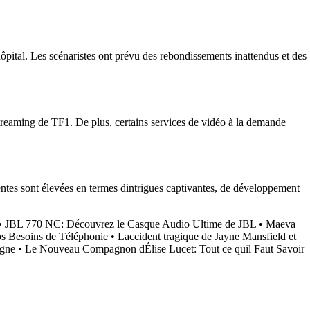
pital. Les scénaristes ont prévu des rebondissements inattendus et des
treaming de TF1. De plus, certains services de vidéo à la demande
entes sont élevées en termes dintrigues captivantes, de développement
•
JBL 770 NC: Découvrez le Casque Audio Ultime de JBL
•
Maeva
s Besoins de Téléphonie
•
Laccident tragique de Jayne Mansfield et
igne
•
Le Nouveau Compagnon dÉlise Lucet: Tout ce quil Faut Savoir