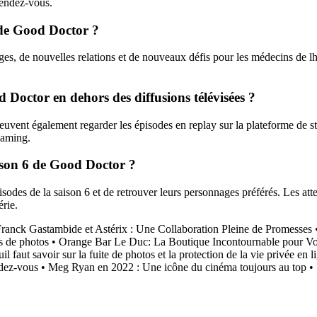
rendez-vous.
 de Good Doctor ?
, de nouvelles relations et de nouveaux défis pour les médecins de lhô
 Doctor en dehors des diffusions télévisées ?
euvent également regarder les épisodes en replay sur la plateforme de s
eaming.
aison 6 de Good Doctor ?
odes de la saison 6 et de retrouver leurs personnages préférés. Les att
rie.
ranck Gastambide et Astérix : Une Collaboration Pleine de Promesses
s de photos
•
Orange Bar Le Duc: La Boutique Incontournable pour Vo
 faut savoir sur la fuite de photos et la protection de la vie privée en l
dez-vous
•
Meg Ryan en 2022 : Une icône du cinéma toujours au top
•