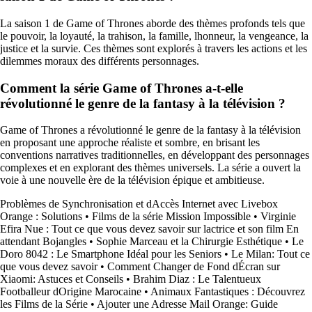
La saison 1 de Game of Thrones aborde des thèmes profonds tels que
le pouvoir, la loyauté, la trahison, la famille, lhonneur, la vengeance, la
justice et la survie. Ces thèmes sont explorés à travers les actions et les
dilemmes moraux des différents personnages.
Comment la série Game of Thrones a-t-elle
révolutionné le genre de la fantasy à la télévision ?
Game of Thrones a révolutionné le genre de la fantasy à la télévision
en proposant une approche réaliste et sombre, en brisant les
conventions narratives traditionnelles, en développant des personnages
complexes et en explorant des thèmes universels. La série a ouvert la
voie à une nouvelle ère de la télévision épique et ambitieuse.
Problèmes de Synchronisation et dAccès Internet avec Livebox
Orange : Solutions
•
Films de la série Mission Impossible
•
Virginie
Efira Nue : Tout ce que vous devez savoir sur lactrice et son film En
attendant Bojangles
•
Sophie Marceau et la Chirurgie Esthétique
•
Le
Doro 8042 : Le Smartphone Idéal pour les Seniors
•
Le Milan: Tout ce
que vous devez savoir
•
Comment Changer de Fond dÉcran sur
Xiaomi: Astuces et Conseils
•
Brahim Diaz : Le Talentueux
Footballeur dOrigine Marocaine
•
Animaux Fantastiques : Découvrez
les Films de la Série
•
Ajouter une Adresse Mail Orange: Guide