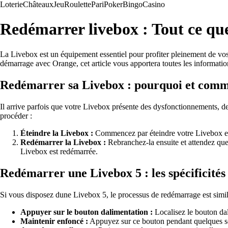
Loterie
Châteaux
Jeu
Roulette
Pari
Poker
Bingo
Casino
Redémarrer livebox : Tout ce que
La Livebox est un équipement essentiel pour profiter pleinement de vos
démarrage avec Orange, cet article vous apportera toutes les informati
Redémarrer sa Livebox : pourquoi et comm
Il arrive parfois que votre Livebox présente des dysfonctionnements, 
procéder :
Éteindre la Livebox :
Commencez par éteindre votre Livebox en la
Redémarrer la Livebox :
Rebranchez-la ensuite et attendez que
Livebox est redémarrée.
Redémarrer une Livebox 5 : les spécificités
Si vous disposez dune Livebox 5, le processus de redémarrage est simil
Appuyer sur le bouton dalimentation :
Localisez le bouton dal
Maintenir enfoncé :
Appuyez sur ce bouton pendant quelques se