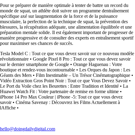
Pour se préparer de manière optimale à tenter de battre un record du
monde de squat, un athlète doit suivre un programme dentraînement
spécifique axé sur laugmentation de la force et de la puissance
musculaire, la perfection de la technique de squat, la prévention des
blessures, la récupération adéquate, une alimentation équilibrée et une
préparation mentale solide. Il est également important de progresser de
manière progressive et de consulter des experts en entraînement sportif
pour maximiser ses chances de succès.
Tesla Model C : Tout ce que vous devez savoir sur ce nouveau modèle
révolutionnaire
•
Google Pixel 8 Pro : Tout ce que vous devez savoir
sur le dernier smartphone de Google
•
Orange Haguenau : Votre
boutique et rendez-vous incontournable
•
Les Orques du Japon : Les
Géants des Mers
•
Film Inestimable – Un Trésor Cinématographique
•
Vidéo Extraction Gros Point Noir : Tout ce que Vous Devez Savoir
•
Le Port du Voile chez les Beurettes : Entre Tradition et Identité
•
La
Huawei Watch Fit : Votre partenaire de remise en forme ultime
•
iPhone 14 Pro Max Couleur | iPhone -5: Tout ce que vous devez
savoir
•
Cinéma Savenay : Découvrez les Films Actuellement à
lAffiche
•
hello@doingdailydigital.com