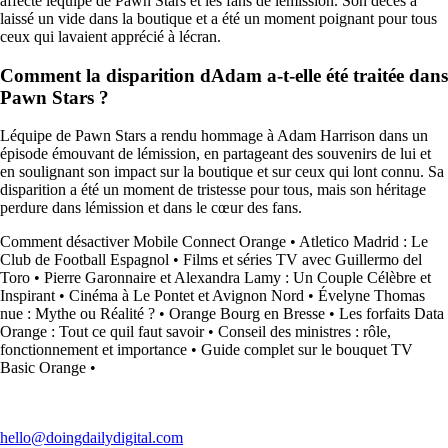
affecté léquipe de Pawn Stars et les fans de lémission. Son décès a
laissé un vide dans la boutique et a été un moment poignant pour tous
ceux qui lavaient apprécié à lécran.
Comment la disparition dAdam a-t-elle été traitée dans
Pawn Stars ?
Léquipe de Pawn Stars a rendu hommage à Adam Harrison dans un
épisode émouvant de lémission, en partageant des souvenirs de lui et
en soulignant son impact sur la boutique et sur ceux qui lont connu. Sa
disparition a été un moment de tristesse pour tous, mais son héritage
perdure dans lémission et dans le cœur des fans.
Comment désactiver Mobile Connect Orange
•
Atletico Madrid : Le
Club de Football Espagnol
•
Films et séries TV avec Guillermo del
Toro
•
Pierre Garonnaire et Alexandra Lamy : Un Couple Célèbre et
Inspirant
•
Cinéma à Le Pontet et Avignon Nord
•
Évelyne Thomas
nue : Mythe ou Réalité ?
•
Orange Bourg en Bresse
•
Les forfaits Data
Orange : Tout ce quil faut savoir
•
Conseil des ministres : rôle,
fonctionnement et importance
•
Guide complet sur le bouquet TV
Basic Orange
•
hello@doingdailydigital.com