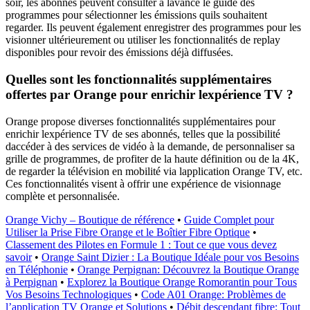
soir, les abonnés peuvent consulter à lavance le guide des
programmes pour sélectionner les émissions quils souhaitent
regarder. Ils peuvent également enregistrer des programmes pour les
visionner ultérieurement ou utiliser les fonctionnalités de replay
disponibles pour revoir des émissions déjà diffusées.
Quelles sont les fonctionnalités supplémentaires
offertes par Orange pour enrichir lexpérience TV ?
Orange propose diverses fonctionnalités supplémentaires pour
enrichir lexpérience TV de ses abonnés, telles que la possibilité
daccéder à des services de vidéo à la demande, de personnaliser sa
grille de programmes, de profiter de la haute définition ou de la 4K,
de regarder la télévision en mobilité via lapplication Orange TV, etc.
Ces fonctionnalités visent à offrir une expérience de visionnage
complète et personnalisée.
Orange Vichy – Boutique de référence
•
Guide Complet pour
Utiliser la Prise Fibre Orange et le Boîtier Fibre Optique
•
Classement des Pilotes en Formule 1 : Tout ce que vous devez
savoir
•
Orange Saint Dizier : La Boutique Idéale pour vos Besoins
en Téléphonie
•
Orange Perpignan: Découvrez la Boutique Orange
à Perpignan
•
Explorez la Boutique Orange Romorantin pour Tous
Vos Besoins Technologiques
•
Code A01 Orange: Problèmes de
l’application TV Orange et Solutions
•
Débit descendant fibre: Tout