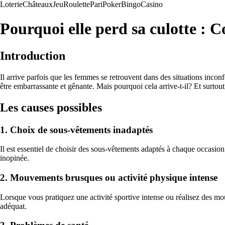
Loterie
Châteaux
Jeu
Roulette
Pari
Poker
Bingo
Casino
Pourquoi elle perd sa culotte : C
Introduction
Il arrive parfois que les femmes se retrouvent dans des situations inconf
être embarrassante et gênante. Mais pourquoi cela arrive-t-il? Et surto
Les causes possibles
1. Choix de sous-vêtements inadaptés
Il est essentiel de choisir des sous-vêtements adaptés à chaque occasion. 
inopinée.
2. Mouvements brusques ou activité physique intense
Lorsque vous pratiquez une activité sportive intense ou réalisez des mou
adéquat.