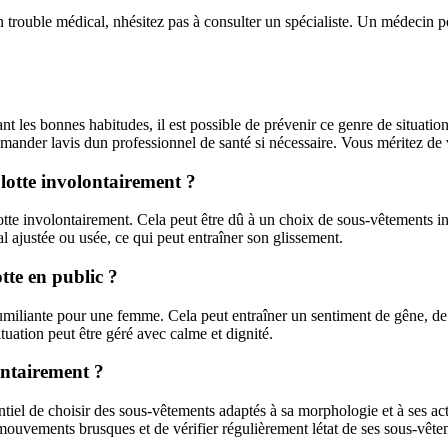
n trouble médical, nhésitez pas à consulter un spécialiste. Un médecin p
ant les bonnes habitudes, il est possible de prévenir ce genre de situati
ander lavis dun professionnel de santé si nécessaire. Vous méritez de vo
lotte involontairement ?
lotte involontairement. Cela peut être dû à un choix de sous-vêtements i
al ajustée ou usée, ce qui peut entraîner son glissement.
tte en public ?
humiliante pour une femme. Cela peut entraîner un sentiment de gêne, d
ituation peut être géré avec calme et dignité.
ontairement ?
entiel de choisir des sous-vêtements adaptés à sa morphologie et à ses ac
es mouvements brusques et de vérifier régulièrement létat de ses sous-vête