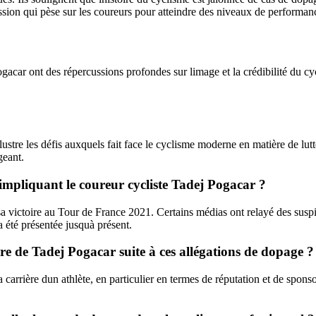
ession qui pèse sur les coureurs pour atteindre des niveaux de performa
ar ont des répercussions profondes sur limage et la crédibilité du cycl
ustre les défis auxquels fait face le cyclisme moderne en matière de lutte
geant.
e impliquant le coureur cycliste Tadej Pogacar ?
victoire au Tour de France 2021. Certains médias ont relayé des suspici
 été présentée jusquà présent.
ère de Tadej Pogacar suite à ces allégations de dopage ?
rrière dun athlète, en particulier en termes de réputation et de sponsors