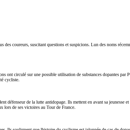
s des coureurs, suscitant questions et suspicions. Lun des noms récemme
ons ont circulé sur une possible utilisation de substances dopantes par 
é cycliste.
ent défenseur de la lutte antidopage. Ils mettent en avant sa jeunesse e
x lors de ses victoires au Tour de France.
s. Ils soulignent que lhistoire du cyclisme est jalonnée de cas de dopag