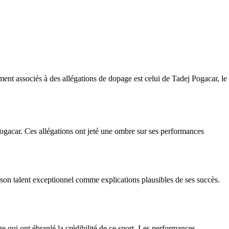
nt associés à des allégations de dopage est celui de Tadej Pogacar, le
Pogacar. Ces allégations ont jeté une ombre sur ses performances
t son talent exceptionnel comme explications plausibles de ses succès.
e qui ont ébranlé la crédibilité de ce sport. Les performances