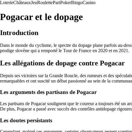
Loterie
Châteaux
Jeu
Roulette
Pari
Poker
Bingo
Casino
Pogacar et le dopage
Introduction
Dans le monde du cyclisme, le spectre du dopage plane parfois au-dessu
prodige slovène qui a remporté le Tour de France en 2020 et en 2021.
Les allégations de dopage contre Pogacar
Depuis ses victoires sur la Grande Boucle, des rumeurs et des spéculati
remarquables et ont suscité un débat passionné au sein de la communaut
Les arguments des partisans de Pogacar
Les partisans de Pogacar soulignent que le coureur a toujours été un ard
De plus, Pogacar a passé avec succès des contrôles antidopage rigoureu
Les doutes persistants
Cependant, malgré ces arguments, certains observateurs restent sceptique