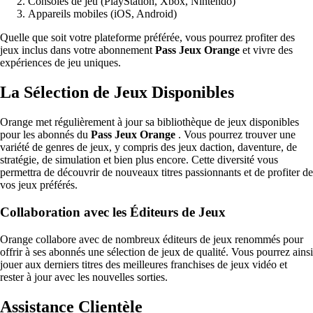
Consoles de jeu (PlayStation, Xbox, Nintendo)
Appareils mobiles (iOS, Android)
Quelle que soit votre plateforme préférée, vous pourrez profiter des
jeux inclus dans votre abonnement
Pass Jeux Orange
et vivre des
expériences de jeu uniques.
La Sélection de Jeux Disponibles
Orange met régulièrement à jour sa bibliothèque de jeux disponibles
pour les abonnés du
Pass Jeux Orange
. Vous pourrez trouver une
variété de genres de jeux, y compris des jeux daction, daventure, de
stratégie, de simulation et bien plus encore. Cette diversité vous
permettra de découvrir de nouveaux titres passionnants et de profiter de
vos jeux préférés.
Collaboration avec les Éditeurs de Jeux
Orange collabore avec de nombreux éditeurs de jeux renommés pour
offrir à ses abonnés une sélection de jeux de qualité. Vous pourrez ainsi
jouer aux derniers titres des meilleures franchises de jeux vidéo et
rester à jour avec les nouvelles sorties.
Assistance Clientèle