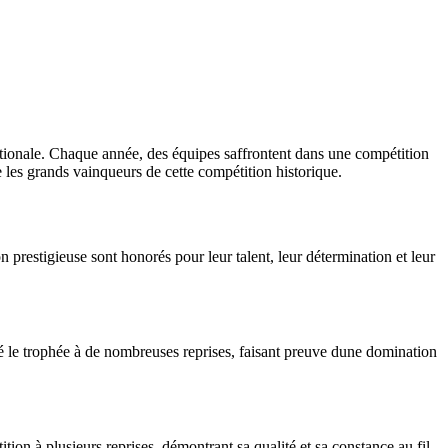
nationale. Chaque année, des équipes saffrontent dans une compétition
 les grands vainqueurs de cette compétition historique.
prestigieuse sont honorés pour leur talent, leur détermination et leur
é le trophée à de nombreuses reprises, faisant preuve dune domination
ion à plusieurs reprises, démontrant sa qualité et sa constance au fil