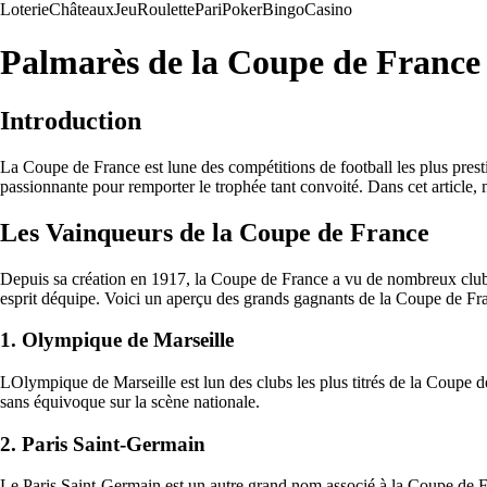
Loterie
Châteaux
Jeu
Roulette
Pari
Poker
Bingo
Casino
Palmarès de la Coupe de France
Introduction
La Coupe de France est lune des compétitions de football les plus prest
passionnante pour remporter le trophée tant convoité. Dans cet article,
Les Vainqueurs de la Coupe de France
Depuis sa création en 1917, la Coupe de France a vu de nombreux clubs s
esprit déquipe. Voici un aperçu des grands gagnants de la Coupe de Fra
1. Olympique de Marseille
LOlympique de Marseille est lun des clubs les plus titrés de la Coupe
sans équivoque sur la scène nationale.
2. Paris Saint-Germain
Le Paris Saint-Germain est un autre grand nom associé à la Coupe de Fra