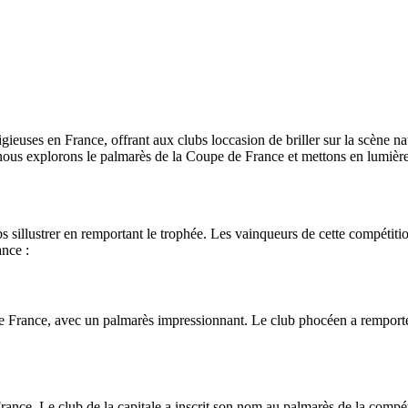
igieuses en France, offrant aux clubs loccasion de briller sur la scène 
 nous explorons le palmarès de la Coupe de France et mettons en lumière
illustrer en remportant le trophée. Les vainqueurs de cette compétition 
nce :
 de France, avec un palmarès impressionnant. Le club phocéen a remport
nce. Le club de la capitale a inscrit son nom au palmarès de la compétit