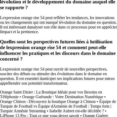
lévolution et le développement du domaine auquel elle
se rapporte ?
Lexpression orange rise 54 peut refléter les tendances, les innovations
ou les changements qui ont marqué lévolution du domaine en question.
Il est intéressant danalyser son rôle dans ce processus pour en apprécier
limpact et la pertinence.
Quelles sont les perspectives futures liées à lutilisation
de lexpression orange rise 54 et comment peut-elle
influencer les pratiques et les discours dans le domaine
concerné ?
Lexpression orange rise 54 peut ouvrir de nouvelles perspectives,
susciter des débats ou stimuler des évolutions dans le domaine en
question. Il est essentiel danticiper ses implications futures pour mieux
appréhender son potentiel transformateur.
Orange Saint Dizier : La Boutique Idéale pour vos Besoins en
Téléphonie
•
Orange Guérande : Votre Destination Numérique
•
Orange Chinon : Découvrez la boutique Orange à Chinon
•
Équipe de
Turquie de Football vs Équipe dArménie de Football : Temps forts |
Turquie Arménie Streaming
•
Isabelle Aubret est-elle décédée ?
•
LiPhone 13 Pro : Tout ce que vous devez savoir
•
Orange Guéret: