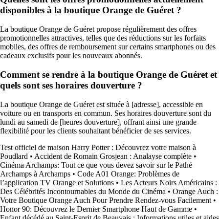
disponibles à la boutique Orange de Guéret ?
La boutique Orange de Guéret propose régulièrement des offres
promotionnelles attractives, telles que des réductions sur les forfaits
mobiles, des offres de remboursement sur certains smartphones ou des
cadeaux exclusifs pour les nouveaux abonnés.
Comment se rendre à la boutique Orange de Guéret et
quels sont ses horaires douverture ?
La boutique Orange de Guéret est située à [adresse], accessible en
voiture ou en transports en commun. Ses horaires douverture sont du
lundi au samedi de [heures douverture], offrant ainsi une grande
flexibilité pour les clients souhaitant bénéficier de ses services.
Test officiel de maison Harry Potter : Découvrez votre maison à
Poudlard
•
Accident de Romain Grosjean : Analayse complète
•
Cinéma Archamps: Tout ce que vous devez savoir sur le Pathé
Archamps à Archamps
•
Code A01 Orange: Problèmes de
l’application TV Orange et Solutions
•
Les Acteurs Noirs Américains :
Des Célébrités Incontournables du Monde du Cinéma
•
Orange Auch :
Votre Boutique Orange Auch Pour Prendre Rendez-vous Facilement
•
Honor 90: Découvrez le Dernier Smartphone Haut de Gamme
•
Enfant décédé au Saint-Esprit de Beauvais : Informations utiles et aides