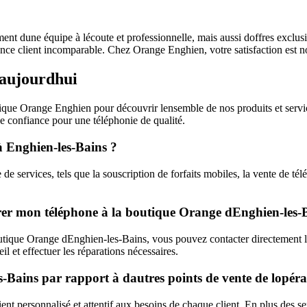
nt dune équipe à lécoute et professionnelle, mais aussi doffres exclusi
ence client incomparable. Chez Orange Enghien, votre satisfaction est not
 aujourdhui
ique Orange Enghien pour découvrir lensemble de nos produits et servic
e confiance pour une téléphonie de qualité.
à Enghien-les-Bains ?
ervices, tels que la souscription de forfaits mobiles, la vente de télé
rer mon téléphone à la boutique Orange dEnghien-les-
outique Orange dEnghien-les-Bains, vous pouvez contacter directement l
 et effectuer les réparations nécessaires.
-Bains par rapport à dautres points de vente de lopéra
t personnalisé et attentif aux besoins de chaque client. En plus des ser