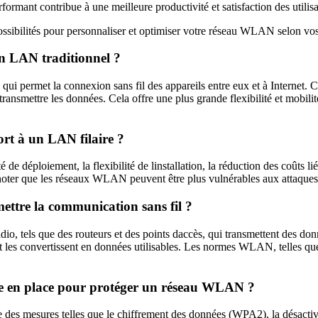
nt contribue à une meilleure productivité et satisfaction des utilisate
ssibilités pour personnaliser et optimiser votre réseau WLAN selon vos
un LAN traditionnel ?
qui permet la connexion sans fil des appareils entre eux et à Internet.
smettre les données. Cela offre une plus grande flexibilité et mobilité a
rt à un LAN filaire ?
de déploiement, la flexibilité de linstallation, la réduction des coûts l
 noter que les réseaux WLAN peuvent être plus vulnérables aux attaques d
tre la communication sans fil ?
, tels que des routeurs et des points daccès, qui transmettent des donné
t les convertissent en données utilisables. Les normes WLAN, telles que l
ettre en place pour protéger un réseau WLAN ?
es mesures telles que le chiffrement des données (WPA2), la désactivat