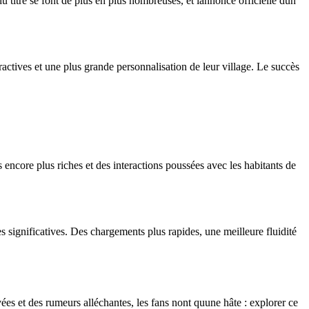
 titre se font de plus en plus nombreuses, et lannonce officielle dun
ctives et une plus grande personnalisation de leur village. Le succès
ncore plus riches et des interactions poussées avec les habitants de
significatives. Des chargements plus rapides, une meilleure fluidité
es et des rumeurs alléchantes, les fans nont quune hâte : explorer ce