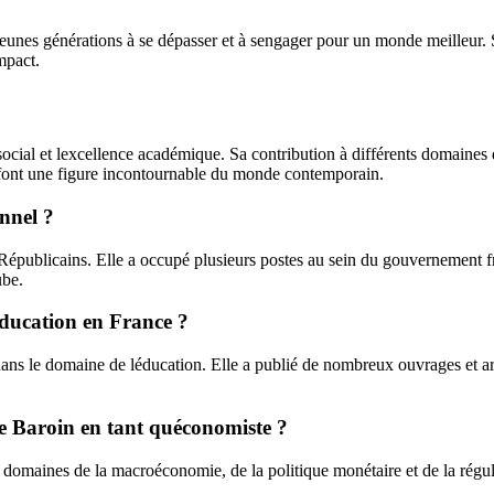
 jeunes générations à se dépasser et à sengager pour un monde meilleur. 
mpact.
social et lexcellence académique. Sa contribution à différents domaines 
en font une figure incontournable du monde contemporain.
onnel ?
Républicains. Elle a occupé plusieurs postes au sein du gouvernement f
ube.
éducation en France ?
ans le domaine de léducation. Elle a publié de nombreux ouvrages et arti
le Baroin en tant quéconomiste ?
domaines de la macroéconomie, de la politique monétaire et de la régula