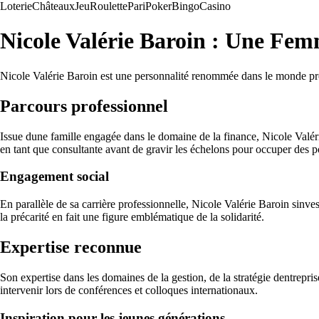
Loterie
Châteaux
Jeu
Roulette
Pari
Poker
Bingo
Casino
Nicole Valérie Baroin : Une Fem
Nicole Valérie Baroin est une personnalité renommée dans le monde pro
Parcours professionnel
Issue dune famille engagée dans le domaine de la finance, Nicole Valér
en tant que consultante avant de gravir les échelons pour occuper des po
Engagement social
En parallèle de sa carrière professionnelle, Nicole Valérie Baroin sinve
la précarité en fait une figure emblématique de la solidarité.
Expertise reconnue
Son expertise dans les domaines de la gestion, de la stratégie dentrepris
intervenir lors de conférences et colloques internationaux.
Inspiration pour les jeunes générations