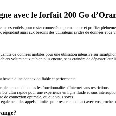
gne avec le forfait 200 Go d’Ora
enus essentiels pour rester connecté en permanence et profiter pleineme
, répondant ainsi aux besoins des utilisateurs avides de données et de vi
uantité de données mobiles pour une utilisation intensive sur smartphon
ichiers volumineux et bien plus encore, sans craindre de dépasser leur l
nt besoin dune connexion fiable et performante:
pleinement de toutes les fonctionnalités dInternet sans restrictions.
5G ultra-rapide pour une expérience en ligne fluide et sans interruptio
sse de connexion optimale, où que vous soyez.
 également des appels illimités pour rester en contact avec vos proches e
range?