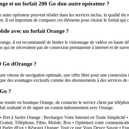
ange et un forfait 200 Go dun autre opérateur ?
autre opérateur peuvent résider dans les services inclus, la qualité du 
. Il est important de comparer ces éléments pour choisir le forfait qui 
bile avec un forfait Orange ?
range, il est recommandé de limiter le visionnage de vidéos en haute déf
ions qui ne nécessitent pas de connexion permanente à internet et de sur
200 Go dOrange ?
tesse de navigation optimale, une offre fibre pour une connexion inter
i que des avantages exclusifs comme des abonnements à des services de 
 Go ?
e rendre en boutique Orange, de contacter le service client par téléphone
forfait souhaité et de signer un contrat dabonnement avec Orange.
•
Pret à Surfer Orange : Rechargez Votre Internet en Toute Simplicité
Gratuit, Téléphone, Fibre, Mobile, Box
•
Optimisez votre communicatio
 Parler dEux
•
Réseaux Orange: Tout ce que Vous Devez Savoir
•
Fra