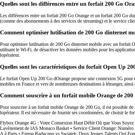
Quelles sont les différences entre un forfait 200 Go Or
Les différences entre un forfait 200 Go Orange et un forfait 200 Go dun 
(comme des abonnements à des services de streaming) et le service client
Comment optimiser lutilisation de 200 Go dinternet mo
Pour optimiser lutilisation de 200 Go dinternet mobile avec un forfait O
utilisant le Wi-Fi, de désactiver les données mobiles pour les applicat
lopérateur.
Quelles sont les caractéristiques du forfait Open Up 
Le forfait Open Up 200 Go dOrange propose une connexion 5G pour une vi
mobiles en France et vers de nombreuses destinations à létranger, ains
Comment souscrire à un forfait mobile Orange de 200
Pour souscrire à un forfait mobile Orange de 200 Go, il est possible de s
lopérateur. Il est nécessaire de fournir ses coordonnées, de choisir le 
Flybox Orange 4G : Votre Connexion Haut Débit Où que Vous Soyez
Lavènement de lAS Monaco Basket
•
Service Client Orange: Numéro 
A à Paris
•
Emma Raducanu vs Swiatek: Deux Jeunes Talents Qui Font