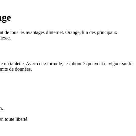
nge
nt de tous les avantages dInternet. Orange, lun des principaux
tesse.
e ou tablette. Avec cette formule, les abonnés peuvent naviguer sur le
imite de données.
n.
n toute liberté.