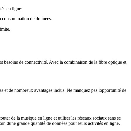
tés en ligne:
 la consommation de données.
imite.
 besoins de connectivité. Avec la combinaison de la fibre optique et
ées et de nombreux avantages inclus. Ne manquez pas lopportunité de
uter de la musique en ligne et utiliser les réseaux sociaux sans se
soin dune grande quantité de données pour leurs activités en ligne.