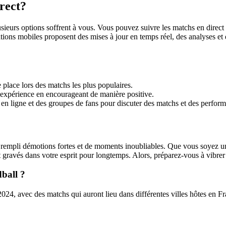
rect?
eurs options soffrent à vous. Vous pouvez suivre les matchs en direct à 
tions mobiles proposent des mises à jour en temps réel, des analyses et
 place lors des matchs les plus populaires.
 lexpérience en encourageant de manière positive.
 en ligne et des groupes de fans pour discuter des matchs et des perfor
empli démotions fortes et de moments inoubliables. Que vous soyez un 
t gravés dans votre esprit pour longtemps. Alors, préparez-vous à vibre
dball ?
24, avec des matchs qui auront lieu dans différentes villes hôtes en Fr