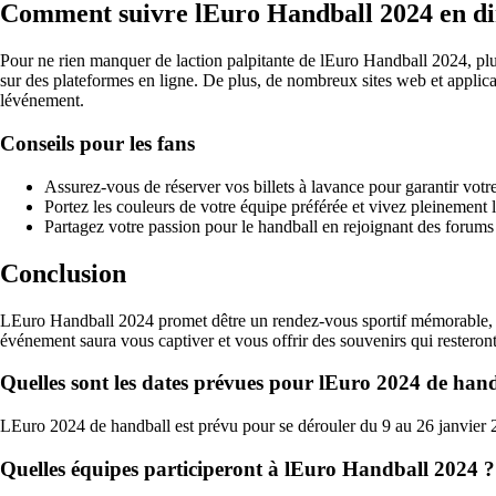
Comment suivre lEuro Handball 2024 en di
Pour ne rien manquer de laction palpitante de lEuro Handball 2024, plusi
sur des plateformes en ligne. De plus, de nombreux sites web et applica
lévénement.
Conseils pour les fans
Assurez-vous de réserver vos billets à lavance pour garantir votre
Portez les couleurs de votre équipe préférée et vivez pleinement
Partagez votre passion pour le handball en rejoignant des forums
Conclusion
LEuro Handball 2024 promet dêtre un rendez-vous sportif mémorable, r
événement saura vous captiver et vous offrir des souvenirs qui resteron
Quelles sont les dates prévues pour lEuro 2024 de han
LEuro 2024 de handball est prévu pour se dérouler du 9 au 26 janvier 20
Quelles équipes participeront à lEuro Handball 2024 ?