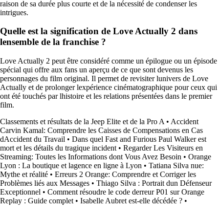
raison de sa durée plus courte et de la nécessité de condenser les
intrigues.
Quelle est la signification de Love Actually 2 dans
lensemble de la franchise ?
Love Actually 2 peut être considéré comme un épilogue ou un épisode
spécial qui offre aux fans un aperçu de ce que sont devenus les
personnages du film original. Il permet de revisiter lunivers de Love
Actually et de prolonger lexpérience cinématographique pour ceux qui
ont été touchés par lhistoire et les relations présentées dans le premier
film.
Classements et résultats de la Jeep Elite et de la Pro A
•
Accident
Carvin Kamal: Comprendre les Caisses de Compensations en Cas
dAccident du Travail
•
Dans quel Fast and Furious Paul Walker est
mort et les détails du tragique incident
•
Regarder Les Visiteurs en
Streaming: Toutes les Informations dont Vous Avez Besoin
•
Orange
Lyon : La boutique et lagence en ligne à Lyon
•
Tatiana Silva nue:
Mythe et réalité
•
Erreurs 2 Orange: Comprendre et Corriger les
Problèmes liés aux Messages
•
Thiago Silva : Portrait dun Défenseur
Exceptionnel
•
Comment résoudre le code derreur P01 sur Orange
Replay : Guide complet
•
Isabelle Aubret est-elle décédée ?
•