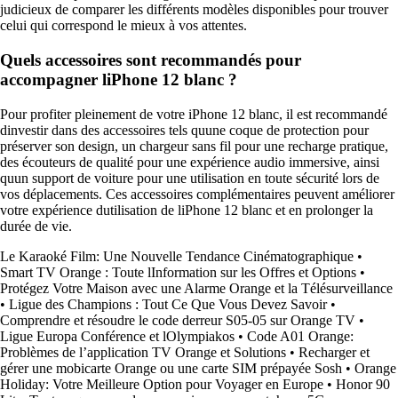
judicieux de comparer les différents modèles disponibles pour trouver
celui qui correspond le mieux à vos attentes.
Quels accessoires sont recommandés pour
accompagner liPhone 12 blanc ?
Pour profiter pleinement de votre iPhone 12 blanc, il est recommandé
dinvestir dans des accessoires tels quune coque de protection pour
préserver son design, un chargeur sans fil pour une recharge pratique,
des écouteurs de qualité pour une expérience audio immersive, ainsi
quun support de voiture pour une utilisation en toute sécurité lors de
vos déplacements. Ces accessoires complémentaires peuvent améliorer
votre expérience dutilisation de liPhone 12 blanc et en prolonger la
durée de vie.
Le Karaoké Film: Une Nouvelle Tendance Cinématographique
•
Smart TV Orange : Toute lInformation sur les Offres et Options
•
Protégez Votre Maison avec une Alarme Orange et la Télésurveillance
•
Ligue des Champions : Tout Ce Que Vous Devez Savoir
•
Comprendre et résoudre le code derreur S05-05 sur Orange TV
•
Ligue Europa Conférence et lOlympiakos
•
Code A01 Orange:
Problèmes de l’application TV Orange et Solutions
•
Recharger et
gérer une mobicarte Orange ou une carte SIM prépayée Sosh
•
Orange
Holiday: Votre Meilleure Option pour Voyager en Europe
•
Honor 90