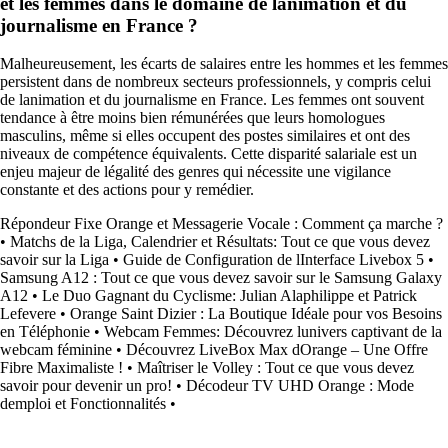
et les femmes dans le domaine de lanimation et du
journalisme en France ?
Malheureusement, les écarts de salaires entre les hommes et les femmes
persistent dans de nombreux secteurs professionnels, y compris celui
de lanimation et du journalisme en France. Les femmes ont souvent
tendance à être moins bien rémunérées que leurs homologues
masculins, même si elles occupent des postes similaires et ont des
niveaux de compétence équivalents. Cette disparité salariale est un
enjeu majeur de légalité des genres qui nécessite une vigilance
constante et des actions pour y remédier.
Répondeur Fixe Orange et Messagerie Vocale : Comment ça marche ?
•
Matchs de la Liga, Calendrier et Résultats: Tout ce que vous devez
savoir sur la Liga
•
Guide de Configuration de lInterface Livebox 5
•
Samsung A12 : Tout ce que vous devez savoir sur le Samsung Galaxy
A12
•
Le Duo Gagnant du Cyclisme: Julian Alaphilippe et Patrick
Lefevere
•
Orange Saint Dizier : La Boutique Idéale pour vos Besoins
en Téléphonie
•
Webcam Femmes: Découvrez lunivers captivant de la
webcam féminine
•
Découvrez LiveBox Max dOrange – Une Offre
Fibre Maximaliste !
•
Maîtriser le Volley : Tout ce que vous devez
savoir pour devenir un pro!
•
Décodeur TV UHD Orange : Mode
demploi et Fonctionnalités
•