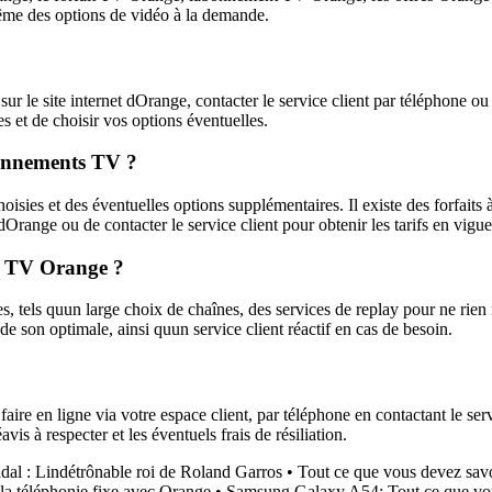
 même des options de vidéo à la demande.
le site internet dOrange, contacter le service client par téléphone ou
s et de choisir vos options éventuelles.
bonnements TV ?
sies et des éventuelles options supplémentaires. Il existe des forfaits 
Orange ou de contacter le service client pour obtenir les tarifs en vigue
nt TV Orange ?
ls quun large choix de chaînes, des services de replay pour ne rien ma
 son optimale, ainsi quun service client réactif en cas de besoin.
e en ligne via votre espace client, par téléphone en contactant le servi
avis à respecter et les éventuels frais de résiliation.
dal : Lindétrônable roi de Roland Garros
•
Tout ce que vous devez sa
la téléphonie fixe avec Orange
•
Samsung Galaxy A54: Tout ce que vou