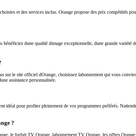
hoisies et des services inclus. Orange propose des prix compétitifs po
néficiez dune qualité dimage exceptionnelle, dune grande variété de ch
e
s sur le site officiel dOrange, choisissez labonnement qui vous convien
dune assistance personnalisée.
nt idéal pour profiter pleinement de vos programmes préférés. Nattend
ange ?
ge, le forfait TV Orange, labonnement TV Orange, les offres Orange TV