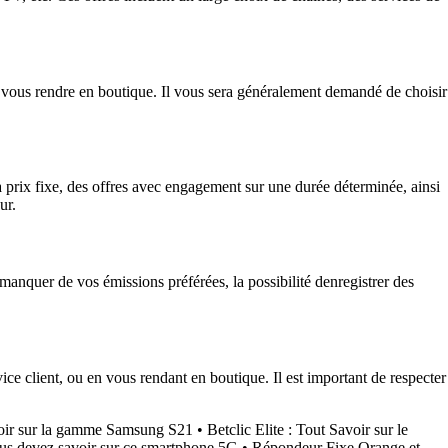
 vous rendre en boutique. Il vous sera généralement demandé de choisir
à prix fixe, des offres avec engagement sur une durée déterminée, ainsi
ur.
nquer de vos émissions préférées, la possibilité denregistrer des
ce client, ou en vous rendant en boutique. Il est important de respecter
voir sur la gamme Samsung S21
•
Betclic Elite : Tout Savoir sur le
s devez savoir sur ce smartphone 5G
•
Répondeur Fixe Orange et