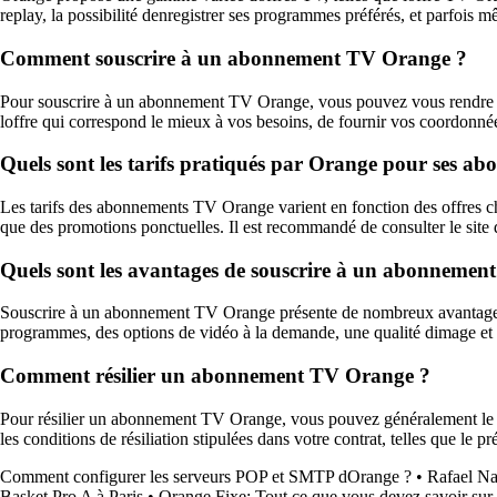
replay, la possibilité denregistrer ses programmes préférés, et parfois
Comment souscrire à un abonnement TV Orange ?
Pour souscrire à un abonnement TV Orange, vous pouvez vous rendre sur 
loffre qui correspond le mieux à vos besoins, de fournir vos coordonnée
Quels sont les tarifs pratiqués par Orange pour ses a
Les tarifs des abonnements TV Orange varient en fonction des offres choi
que des promotions ponctuelles. Il est recommandé de consulter le site d
Quels sont les avantages de souscrire à un abonneme
Souscrire à un abonnement TV Orange présente de nombreux avantages, te
programmes, des options de vidéo à la demande, une qualité dimage et de
Comment résilier un abonnement TV Orange ?
Pour résilier un abonnement TV Orange, vous pouvez généralement le fair
les conditions de résiliation stipulées dans votre contrat, telles que le pré
Comment configurer les serveurs POP et SMTP dOrange ?
•
Rafael Na
Basket Pro A à Paris
•
Orange Fixe: Tout ce que vous devez savoir sur 