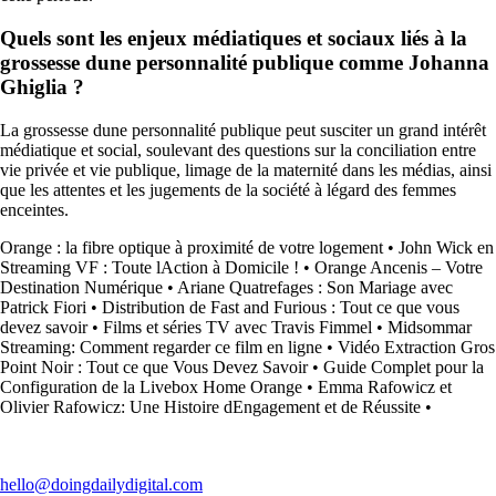
Quels sont les enjeux médiatiques et sociaux liés à la
grossesse dune personnalité publique comme Johanna
Ghiglia ?
La grossesse dune personnalité publique peut susciter un grand intérêt
médiatique et social, soulevant des questions sur la conciliation entre
vie privée et vie publique, limage de la maternité dans les médias, ainsi
que les attentes et les jugements de la société à légard des femmes
enceintes.
Orange : la fibre optique à proximité de votre logement
•
John Wick en
Streaming VF : Toute lAction à Domicile !
•
Orange Ancenis – Votre
Destination Numérique
•
Ariane Quatrefages : Son Mariage avec
Patrick Fiori
•
Distribution de Fast and Furious : Tout ce que vous
devez savoir
•
Films et séries TV avec Travis Fimmel
•
Midsommar
Streaming: Comment regarder ce film en ligne
•
Vidéo Extraction Gros
Point Noir : Tout ce que Vous Devez Savoir
•
Guide Complet pour la
Configuration de la Livebox Home Orange
•
Emma Rafowicz et
Olivier Rafowicz: Une Histoire dEngagement et de Réussite
•
hello@doingdailydigital.com