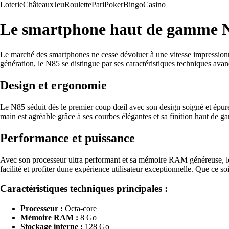
Loterie
Châteaux
Jeu
Roulette
Pari
Poker
Bingo
Casino
Le smartphone haut de gamme N8
Le marché des smartphones ne cesse dévoluer à une vitesse impressionn
génération, le N85 se distingue par ses caractéristiques techniques avan
Design et ergonomie
Le N85 séduit dès le premier coup dœil avec son design soigné et épuré.
main est agréable grâce à ses courbes élégantes et sa finition haut de g
Performance et puissance
Avec son processeur ultra performant et sa mémoire RAM généreuse, le N8
facilité et profiter dune expérience utilisateur exceptionnelle. Que ce 
Caractéristiques techniques principales :
Processeur :
Octa-core
Mémoire RAM :
8 Go
Stockage interne :
128 Go