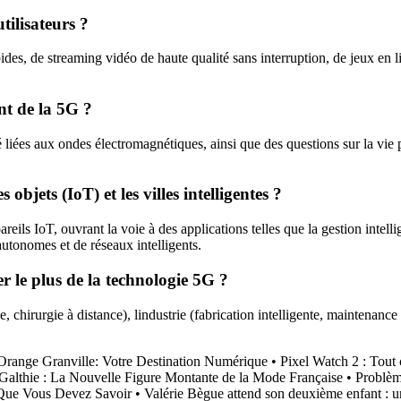
tilisateurs ?
des, de streaming vidéo de haute qualité sans interruption, de jeux en lig
ent de la 5G ?
iées aux ondes électromagnétiques, ainsi que des questions sur la vie pr
bjets (IoT) et les villes intelligentes ?
eils IoT, ouvrant la voie à des applications telles que la gestion intelli
autonomes et de réseaux intelligents.
er le plus de la technologie 5G ?
 chirurgie à distance), lindustrie (fabrication intelligente, maintenance 
Orange Granville: Votre Destination Numérique
•
Pixel Watch 2 : Tout
Galthie : La Nouvelle Figure Montante de la Mode Française
•
Problèm
Que Vous Devez Savoir
•
Valérie Bègue attend son deuxième enfant : un