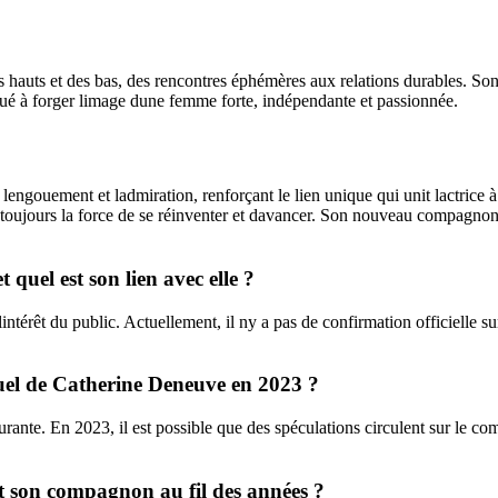
 hauts et des bas, des rencontres éphémères aux relations durables. 
bué à forger limage dune femme forte, indépendante et passionnée.
gouement et ladmiration, renforçant le lien unique qui unit lactrice à
t toujours la force de se réinventer et davancer. Son nouveau compagnon
uel est son lien avec elle ?
érêt du public. Actuellement, il ny a pas de confirmation officielle sur
uel de Catherine Deneuve en 2023 ?
ante. En 2023, il est possible que des spéculations circulent sur le com
t son compagnon au fil des années ?