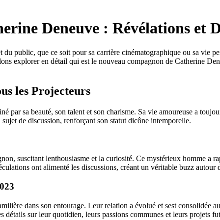
ine Deneuve : Révélations et D
rêt du public, que ce soit pour sa carrière cinématographique ou sa vi
 allons explorer en détail qui est le nouveau compagnon de Catherine De
s les Projecteurs
 par sa beauté, son talent et son charisme. Sa vie amoureuse a toujour
 sujet de discussion, renforçant son statut dicône intemporelle.
suscitant lenthousiasme et la curiosité. Ce mystérieux homme a rapideme
spéculations ont alimenté les discussions, créant un véritable buzz autou
2023
lière dans son entourage. Leur relation a évolué et sest consolidée au
s détails sur leur quotidien, leurs passions communes et leurs projets fut