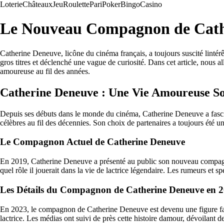
Loterie
Châteaux
Jeu
Roulette
Pari
Poker
Bingo
Casino
Le Nouveau Compagnon de Cather
Catherine Deneuve, licône du cinéma français, a toujours suscité linté
gros titres et déclenché une vague de curiosité. Dans cet article, nous
amoureuse au fil des années.
Catherine Deneuve : Une Vie Amoureuse Sou
Depuis ses débuts dans le monde du cinéma, Catherine Deneuve a fasciné
célèbres au fil des décennies. Son choix de partenaires a toujours été un
Le Compagnon Actuel de Catherine Deneuve
En 2019, Catherine Deneuve a présenté au public son nouveau compagnon, 
quel rôle il jouerait dans la vie de lactrice légendaire. Les rumeurs et 
Les Détails du Compagnon de Catherine Deneuve en 
En 2023, le compagnon de Catherine Deneuve est devenu une figure fami
lactrice. Les médias ont suivi de près cette histoire damour, dévoilant de