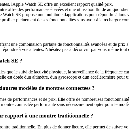
ntes, lApple Watch SE offre un excellent rapport qualité-prix.
tre offre des performances élevées et une utilisation fluide au quotidien
e Watch SE propose une multitude dapplications pour répondre à tous v
 profiter pleinement de ses fonctionnalités sans avoir à la recharger co
frant une combinaison parfaite de fonctionnalités avancées et de prix 
répondre à vos attentes. Nhésitez pas à découvrir par vous-même tout ce
Watch SE ?
s que le suivi de lactivité physique, la surveillance de la fréquence ca
elle est dotée dun altimètre, dun gyroscope et dun accéléromètre pour un 
autres modèles de montres connectées ?
 de performances et de prix. Elle offre de nombreuses fonctionnalités
ne montre connectée performante sans nécessairement opter pour le modèl
ar rapport à une montre traditionnelle ?
 traditionnelle. En plus de donner lheure, elle permet de suivre votre 