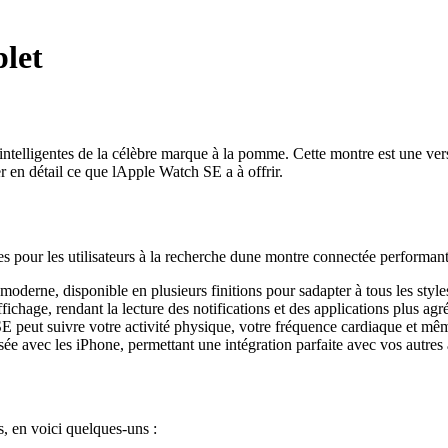
let
telligentes de la célèbre marque à la pomme. Cette montre est une vers
er en détail ce que lApple Watch SE a à offrir.
pour les utilisateurs à la recherche dune montre connectée performante.
derne, disponible en plusieurs finitions pour sadapter à tous les style
ichage, rendant la lecture des notifications et des applications plus agr
peut suivre votre activité physique, votre fréquence cardiaque et même
ée avec les iPhone, permettant une intégration parfaite avec vos autres
, en voici quelques-uns :