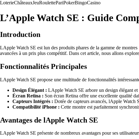
Loterie
Châteaux
Jeu
Roulette
Pari
Poker
Bingo
Casino
L’Apple Watch SE : Guide Comp
Introduction
LApple Watch SE est lun des produits phares de la gamme de montres in
avancées à un prix plus compétitif. Dans cet article, nous allons explor
Fonctionnalités Principales
LApple Watch SE propose une multitude de fonctionnalités intéressantes 
Design Élégant :
LApple Watch SE arbore un design élégant et mo
Écran Retina :
Son écran Retina offre une excellente qualité daff
Capteurs Intégrés :
Dotée de capteurs avancés, lApple Watch SE 
Compatibilité iPhone :
Cette montre est parfaitement synchronis
Avantages de lApple Watch SE
LApple Watch SE présente de nombreux avantages pour ses utilisateurs