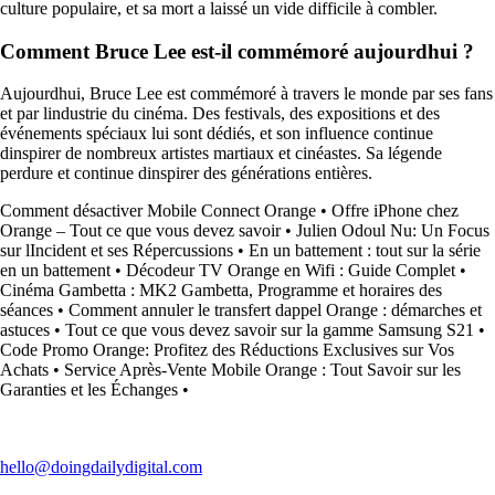
culture populaire, et sa mort a laissé un vide difficile à combler.
Comment Bruce Lee est-il commémoré aujourdhui ?
Aujourdhui, Bruce Lee est commémoré à travers le monde par ses fans
et par lindustrie du cinéma. Des festivals, des expositions et des
événements spéciaux lui sont dédiés, et son influence continue
dinspirer de nombreux artistes martiaux et cinéastes. Sa légende
perdure et continue dinspirer des générations entières.
Comment désactiver Mobile Connect Orange
•
Offre iPhone chez
Orange – Tout ce que vous devez savoir
•
Julien Odoul Nu: Un Focus
sur lIncident et ses Répercussions
•
En un battement : tout sur la série
en un battement
•
Décodeur TV Orange en Wifi : Guide Complet
•
Cinéma Gambetta : MK2 Gambetta, Programme et horaires des
séances
•
Comment annuler le transfert dappel Orange : démarches et
astuces
•
Tout ce que vous devez savoir sur la gamme Samsung S21
•
Code Promo Orange: Profitez des Réductions Exclusives sur Vos
Achats
•
Service Après-Vente Mobile Orange : Tout Savoir sur les
Garanties et les Échanges
•
hello@doingdailydigital.com