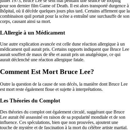
juillet 1973, Bruce Lee se sent mal pendant une séance de looping
pour son dernier film Game of Death. Il est alors transporté durgence à
lhôpital, où il décède quelques jours plus tard. Certains affirment que la
combinaison quil portait pour la scène a entraîné une surchauffe de son
corps, causant ainsi sa mort.
LAllergie à un Médicament
Une autre explication avancée est celle dune réaction allergique à un
médicament quil aurait pris. Certains rapports indiquent que Bruce Lee
aurait souffert de maux de tête et aurait pris un analgésique, ce qui
aurait déclenché une réaction allergique fatale.
Comment Est Mort Bruce Lee?
Outre la question de la cause de son décès, la manière dont Bruce Lee
est mort reste également floue et sujette à interprétations.
Les Théories du Complot
Des théories du complot ont également circulé, suggérant que Bruce
Lee aurait été assassiné en raison de sa popularité mondiale et de son
influence. Ces spéculations, bien que non prouvées, ajoutent une
touche de mystère et de fascination à la mort du célèbre artiste martial.