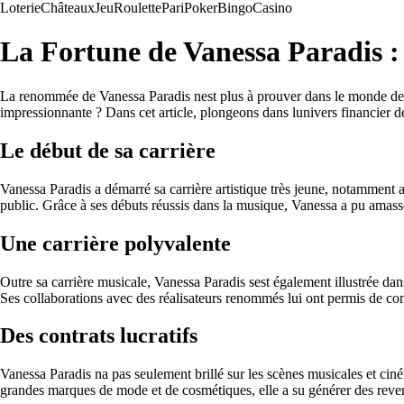
Loterie
Châteaux
Jeu
Roulette
Pari
Poker
Bingo
Casino
La Fortune de Vanessa Paradis : 
La renommée de Vanessa Paradis nest plus à prouver dans le monde de la
impressionnante ? Dans cet article, plongeons dans lunivers financier de
Le début de sa carrière
Vanessa Paradis a démarré sa carrière artistique très jeune, notamment a
public. Grâce à ses débuts réussis dans la musique, Vanessa a pu amasse
Une carrière polyvalente
Outre sa carrière musicale, Vanessa Paradis sest également illustrée dans
Ses collaborations avec des réalisateurs renommés lui ont permis de co
Des contrats lucratifs
Vanessa Paradis na pas seulement brillé sur les scènes musicales et cin
grandes marques de mode et de cosmétiques, elle a su générer des reven