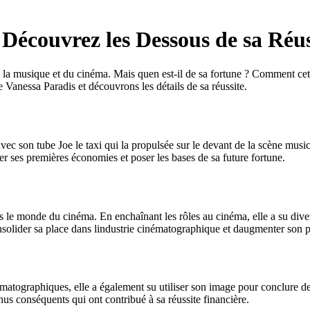
Découvrez les Dessous de sa Réus
 musique et du cinéma. Mais quen est-il de sa fortune ? Comment cette a
 Vanessa Paradis et découvrons les détails de sa réussite.
vec son tube Joe le taxi qui la propulsée sur le devant de la scène musi
r ses premières économies et poser les bases de sa future fortune.
 le monde du cinéma. En enchaînant les rôles au cinéma, elle a su diversi
nsolider sa place dans lindustrie cinématographique et daugmenter son p
ématographiques, elle a également su utiliser son image pour conclure d
us conséquents qui ont contribué à sa réussite financière.