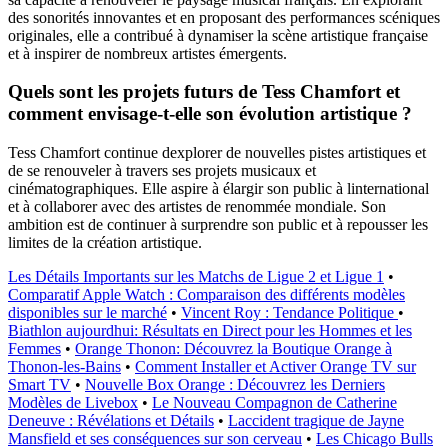
des sonorités innovantes et en proposant des performances scéniques
originales, elle a contribué à dynamiser la scène artistique française
et à inspirer de nombreux artistes émergents.
Quels sont les projets futurs de Tess Chamfort et
comment envisage-t-elle son évolution artistique ?
Tess Chamfort continue dexplorer de nouvelles pistes artistiques et
de se renouveler à travers ses projets musicaux et
cinématographiques. Elle aspire à élargir son public à linternational
et à collaborer avec des artistes de renommée mondiale. Son
ambition est de continuer à surprendre son public et à repousser les
limites de la création artistique.
Les Détails Importants sur les Matchs de Ligue 2 et Ligue 1
•
Comparatif Apple Watch : Comparaison des différents modèles
disponibles sur le marché
•
Vincent Roy : Tendance Politique
•
Biathlon aujourdhui: Résultats en Direct pour les Hommes et les
Femmes
•
Orange Thonon: Découvrez la Boutique Orange à
Thonon-les-Bains
•
Comment Installer et Activer Orange TV sur
Smart TV
•
Nouvelle Box Orange : Découvrez les Derniers
Modèles de Livebox
•
Le Nouveau Compagnon de Catherine
Deneuve : Révélations et Détails
•
Laccident tragique de Jayne
Mansfield et ses conséquences sur son cerveau
•
Les Chicago Bulls