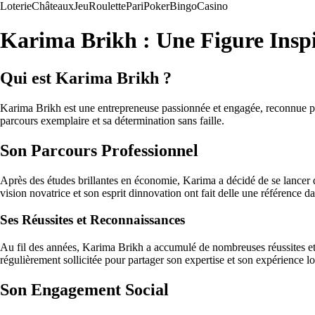
Loterie
Châteaux
Jeu
Roulette
Pari
Poker
Bingo
Casino
Karima Brikh : Une Figure Insp
Qui est Karima Brikh ?
Karima Brikh est une entrepreneuse passionnée et engagée, reconnue pou
parcours exemplaire et sa détermination sans faille.
Son Parcours Professionnel
Après des études brillantes en économie, Karima a décidé de se lancer da
vision novatrice et son esprit dinnovation ont fait delle une référence d
Ses Réussites et Reconnaissances
Au fil des années, Karima Brikh a accumulé de nombreuses réussites et di
régulièrement sollicitée pour partager son expertise et son expérience 
Son Engagement Social