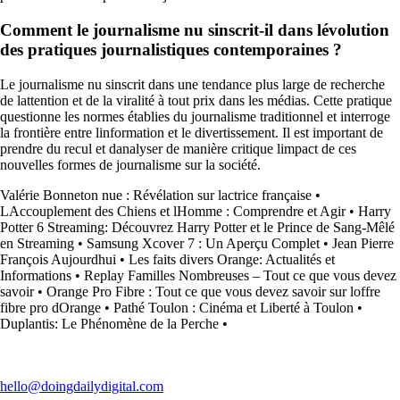
Comment le journalisme nu sinscrit-il dans lévolution
des pratiques journalistiques contemporaines ?
Le journalisme nu sinscrit dans une tendance plus large de recherche
de lattention et de la viralité à tout prix dans les médias. Cette pratique
questionne les normes établies du journalisme traditionnel et interroge
la frontière entre linformation et le divertissement. Il est important de
prendre du recul et danalyser de manière critique limpact de ces
nouvelles formes de journalisme sur la société.
Valérie Bonneton nue : Révélation sur lactrice française
•
LAccouplement des Chiens et lHomme : Comprendre et Agir
•
Harry
Potter 6 Streaming: Découvrez Harry Potter et le Prince de Sang-Mêlé
en Streaming
•
Samsung Xcover 7 : Un Aperçu Complet
•
Jean Pierre
François Aujourdhui
•
Les faits divers Orange: Actualités et
Informations
•
Replay Familles Nombreuses – Tout ce que vous devez
savoir
•
Orange Pro Fibre : Tout ce que vous devez savoir sur loffre
fibre pro dOrange
•
Pathé Toulon : Cinéma et Liberté à Toulon
•
Duplantis: Le Phénomène de la Perche
•
hello@doingdailydigital.com