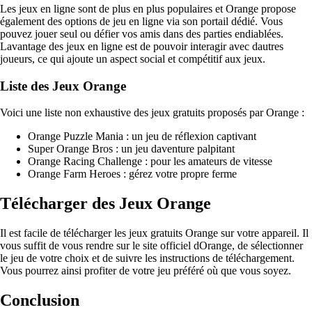
Les jeux en ligne sont de plus en plus populaires et Orange propose
également des options de jeu en ligne via son portail dédié. Vous
pouvez jouer seul ou défier vos amis dans des parties endiablées.
Lavantage des jeux en ligne est de pouvoir interagir avec dautres
joueurs, ce qui ajoute un aspect social et compétitif aux jeux.
Liste des Jeux Orange
Voici une liste non exhaustive des jeux gratuits proposés par Orange :
Orange Puzzle Mania : un jeu de réflexion captivant
Super Orange Bros : un jeu daventure palpitant
Orange Racing Challenge : pour les amateurs de vitesse
Orange Farm Heroes : gérez votre propre ferme
Télécharger des Jeux Orange
Il est facile de télécharger les jeux gratuits Orange sur votre appareil. Il
vous suffit de vous rendre sur le site officiel dOrange, de sélectionner
le jeu de votre choix et de suivre les instructions de téléchargement.
Vous pourrez ainsi profiter de votre jeu préféré où que vous soyez.
Conclusion