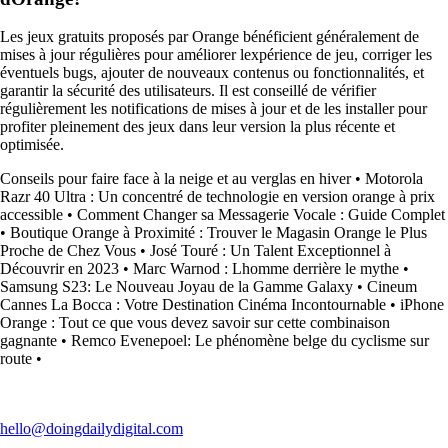
Les jeux gratuits proposés par Orange bénéficient généralement de
mises à jour régulières pour améliorer lexpérience de jeu, corriger les
éventuels bugs, ajouter de nouveaux contenus ou fonctionnalités, et
garantir la sécurité des utilisateurs. Il est conseillé de vérifier
régulièrement les notifications de mises à jour et de les installer pour
profiter pleinement des jeux dans leur version la plus récente et
optimisée.
Conseils pour faire face à la neige et au verglas en hiver
•
Motorola
Razr 40 Ultra : Un concentré de technologie en version orange à prix
accessible
•
Comment Changer sa Messagerie Vocale : Guide Complet
•
Boutique Orange à Proximité : Trouver le Magasin Orange le Plus
Proche de Chez Vous
•
José Touré : Un Talent Exceptionnel à
Découvrir en 2023
•
Marc Warnod : Lhomme derrière le mythe
•
Samsung S23: Le Nouveau Joyau de la Gamme Galaxy
•
Cineum
Cannes La Bocca : Votre Destination Cinéma Incontournable
•
iPhone
Orange : Tout ce que vous devez savoir sur cette combinaison
gagnante
•
Remco Evenepoel: Le phénomène belge du cyclisme sur
route
•
hello@doingdailydigital.com