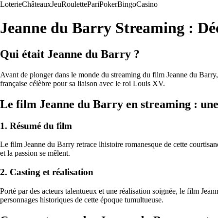
Loterie
Châteaux
Jeu
Roulette
Pari
Poker
Bingo
Casino
Jeanne du Barry Streaming : Déc
Qui était Jeanne du Barry ?
Avant de plonger dans le monde du streaming du film Jeanne du Barry, i
française célèbre pour sa liaison avec le roi Louis XV.
Le film Jeanne du Barry en streaming : une
1. Résumé du film
Le film Jeanne du Barry retrace lhistoire romanesque de cette courtisan
et la passion se mêlent.
2. Casting et réalisation
Porté par des acteurs talentueux et une réalisation soignée, le film Je
personnages historiques de cette époque tumultueuse.