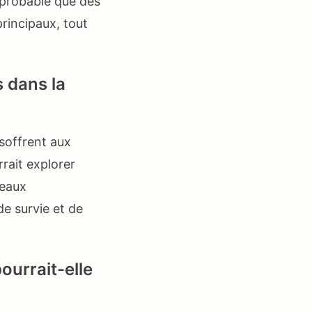
t probable que des
rincipaux, tout
s dans la
 soffrent aux
rait explorer
veaux
e survie et de
ourrait-elle