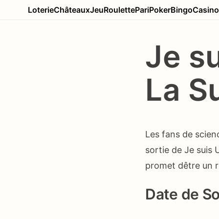
Loterie
Châteaux
Jeu
Roulette
Pari
Poker
Bingo
Casino
Je s
La S
Les fans de scien
sortie de Je suis
promet dêtre un r
Date de So