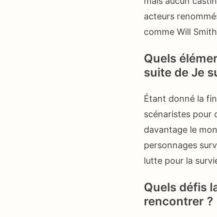
mais aucun casting
acteurs renommés 
comme Will Smith l
Quels élément
suite de Je s
Étant donné la fi
scénaristes pour 
davantage le mond
personnages surv
lutte pour la surv
Quels défis l
rencontrer ?