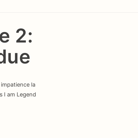
e 2:
ndue
 impatience la
ès I am Legend