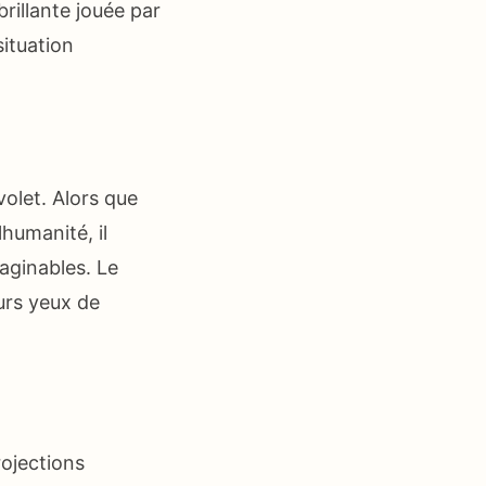
brillante jouée par
ituation
volet. Alors que
humanité, il
aginables. Le
urs yeux de
ojections