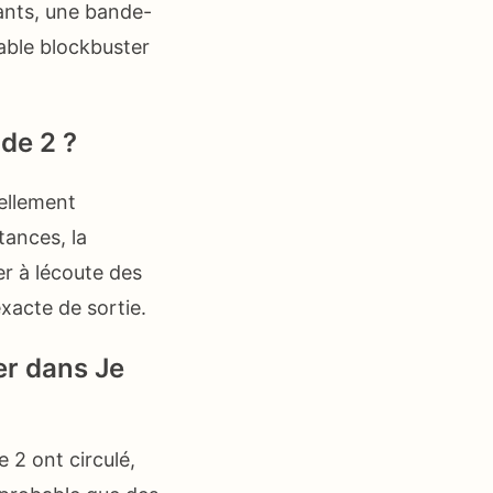
ants, une bande-
table blockbuster
nde 2 ?
iellement
tances, la
ter à lécoute des
xacte de sortie.
er dans Je
 2 ont circulé,