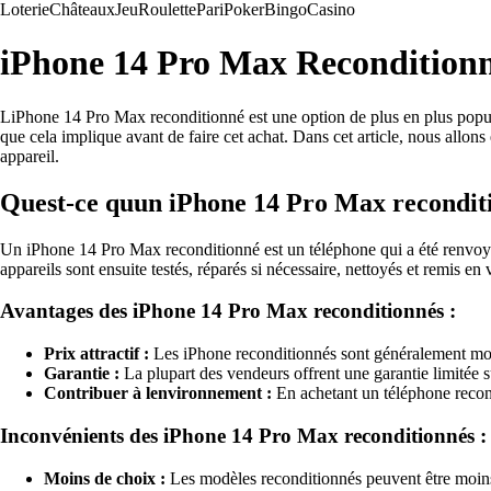
Loterie
Châteaux
Jeu
Roulette
Pari
Poker
Bingo
Casino
iPhone 14 Pro Max Reconditionné
LiPhone 14 Pro Max reconditionné est une option de plus en plus popul
que cela implique avant de faire cet achat. Dans cet article, nous allon
appareil.
Quest-ce quun iPhone 14 Pro Max recondit
Un iPhone 14 Pro Max reconditionné est un téléphone qui a été renvoyé 
appareils sont ensuite testés, réparés si nécessaire, nettoyés et remis en
Avantages des iPhone 14 Pro Max reconditionnés :
Prix attractif :
Les iPhone reconditionnés sont généralement moi
Garantie :
La plupart des vendeurs offrent une garantie limitée sur
Contribuer à lenvironnement :
En achetant un téléphone recond
Inconvénients des iPhone 14 Pro Max reconditionnés :
Moins de choix :
Les modèles reconditionnés peuvent être moins 