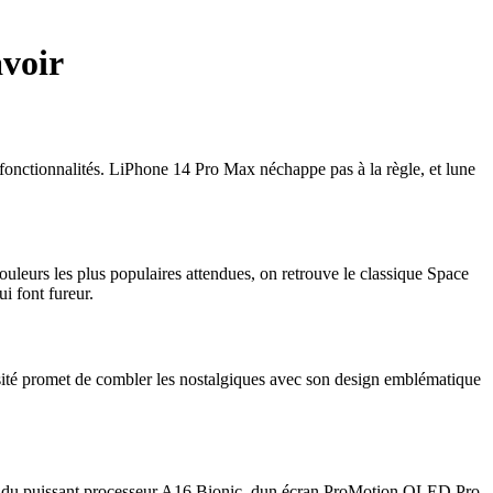
avoir
 fonctionnalités. LiPhone 14 Pro Max néchappe pas à la règle, et lune
uleurs les plus populaires attendues, on retrouve le classique Space
i font fureur.
visité promet de combler les nostalgiques avec son design emblématique
ipé du puissant processeur A16 Bionic, dun écran ProMotion OLED Pro,