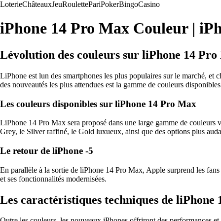
Loterie
Châteaux
Jeu
Roulette
Pari
Poker
Bingo
Casino
iPhone 14 Pro Max Couleur | iPh
Lévolution des couleurs sur liPhone 14 Pr
LiPhone est lun des smartphones les plus populaires sur le marché, et 
des nouveautés les plus attendues est la gamme de couleurs disponibles
Les couleurs disponibles sur liPhone 14 Pro Max
LiPhone 14 Pro Max sera proposé dans une large gamme de couleurs vibran
Grey, le Silver raffiné, le Gold luxueux, ainsi que des options plus au
Le retour de liPhone -5
En parallèle à la sortie de liPhone 14 Pro Max, Apple surprend les fan
et ses fonctionnalités modernisées.
Les caractéristiques techniques de liPhone 
Outre les couleurs, les nouveaux iPhones offriront des performances 