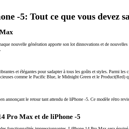
one -5: Tout ce que vous devez s
o Max
chaque nouvelle génération apporte son lot dinnovations et de nouvelles
.
tes et élégantes pour sadapter à tous les goûts et styles. Parmi les co
dacieuses comme le Pacific Blue, le Midnight Green et le Product(Red) qu
s en annonçant le retour tant attendu de liPhone -5. Ce modèle rétro re
14 Pro Max et de liPhone -5
et des fonctionnalités impressionnantes. LiPhone 14 Pro Max sera équ