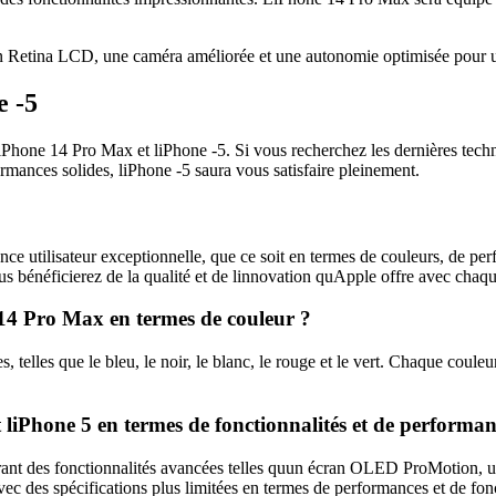
 Retina LCD, une caméra améliorée et une autonomie optimisée pour une
e -5
re liPhone 14 Pro Max et liPhone -5. Si vous recherchez les dernières te
ormances solides, liPhone -5 saura vous satisfaire pleinement.
ce utilisateur exceptionnelle, que ce soit en termes de couleurs, de pe
ous bénéficierez de la qualité et de linnovation quApple offre avec cha
e 14 Pro Max en termes de couleur ?
lles que le bleu, le noir, le blanc, le rouge et le vert. Chaque couleur
t liPhone 5 en termes de fonctionnalités et de performan
ant des fonctionnalités avancées telles quun écran OLED ProMotion, 
ec des spécifications plus limitées en termes de performances et de fonc