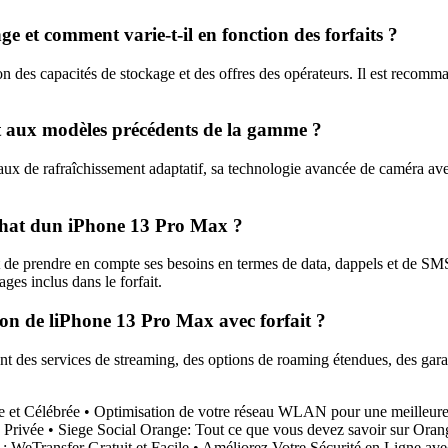
e et comment varie-t-il en fonction des forfaits ?
 des capacités de stockage et des offres des opérateurs. Il est recomma
t aux modèles précédents de la gamme ?
ux de rafraîchissement adaptatif, sa technologie avancée de caméra ave
achat dun iPhone 13 Pro Max ?
t de prendre en compte ses besoins en termes de data, dappels et de SMS,
ges inclus dans le forfait.
tion de liPhone 13 Pro Max avec forfait ?
ant des services de streaming, des options de roaming étendues, des gara
 et Célébrée
•
Optimisation de votre réseau WLAN pour une meilleure
 Privée
•
Siege Social Orange: Tout ce que vous devez savoir sur Ora
: WeTransfer Gratuit et Facile
•
Améliorez Votre Sécurité en Ligne av