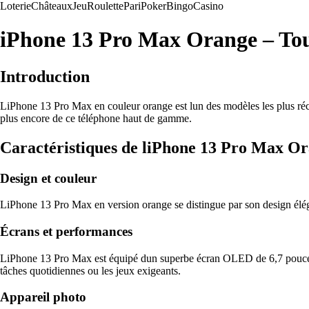
Loterie
Châteaux
Jeu
Roulette
Pari
Poker
Bingo
Casino
iPhone 13 Pro Max Orange – Tout
Introduction
LiPhone 13 Pro Max en couleur orange est lun des modèles les plus récents
plus encore de ce téléphone haut de gamme.
Caractéristiques de liPhone 13 Pro Max O
Design et couleur
LiPhone 13 Pro Max en version orange se distingue par son design élég
Écrans et performances
LiPhone 13 Pro Max est équipé dun superbe écran OLED de 6,7 pouces off
tâches quotidiennes ou les jeux exigeants.
Appareil photo