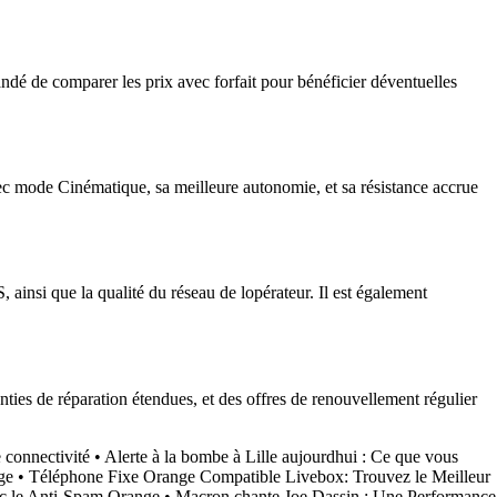
ndé de comparer les prix avec forfait pour bénéficier déventuelles
c mode Cinématique, sa meilleure autonomie, et sa résistance accrue
 ainsi que la qualité du réseau de lopérateur. Il est également
nties de réparation étendues, et des offres de renouvellement régulier
 connectivité
•
Alerte à la bombe à Lille aujourdhui : Ce que vous
nge
•
Téléphone Fixe Orange Compatible Livebox: Trouvez le Meilleur
ec le Anti-Spam Orange
•
Macron chante Joe Dassin : Une Performance