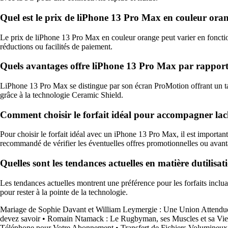
Quel est le prix de liPhone 13 Pro Max en couleur orang
Le prix de liPhone 13 Pro Max en couleur orange peut varier en fonction
réductions ou facilités de paiement.
Quels avantages offre liPhone 13 Pro Max par rappor
LiPhone 13 Pro Max se distingue par son écran ProMotion offrant un ta
grâce à la technologie Ceramic Shield.
Comment choisir le forfait idéal pour accompagner l
Pour choisir le forfait idéal avec un iPhone 13 Pro Max, il est importan
recommandé de vérifier les éventuelles offres promotionnelles ou avanta
Quelles sont les tendances actuelles en matière dutilisa
Les tendances actuelles montrent une préférence pour les forfaits inclu
pour rester à la pointe de la technologie.
Mariage de Sophie Davant et William Leymergie : Une Union Attendue
devez savoir
•
Romain Ntamack : Le Rugbyman, ses Muscles et sa Vie
Téléphone pour Votre Abonnement
•
Transfert de Fichiers Volumineux 