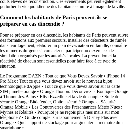
coûts élevés de reconstruction. Ces événements peuvent également
perturber la vie quotidienne des habitants et nuire à limage de la ville.
Comment les habitants de Paris peuvent-ils se
préparer en cas dincendie ?
Pour se préparer en cas dincendie, les habitants de Paris peuvent suivre
des formations aux premiers secours, installer des détecteurs de fumée
dans leur logement, élaborer un plan dévacuation en famille, connaître
les numéros durgence à contacter et participer aux exercices de
simulation organisés par les autorités locales. La prévention et la
réactivité de chacun sont essentielles pour faire face à ce type de
situation.
Le Programme DAZN : Tout ce que Vous Devez Savoir
•
iPhone 14
Pro Max : Tout ce que vous devez savoir sur le nouveau bijou
technologique dApple
•
Tout ce que vous devez savoir sur la carte
SIM jumelle orange
•
Orange Thonon: Découvrez la Boutique Orange
à Thonon-les-Bains
•
Elisa Ezzedine et la vie de couple
•
Suite de
sécurité Orange Bitdefender, Option sécurité Orange et Sécurité
Orange Mobile
•
Les Controverses des Présentatrices Météo Nues :
Mythes et Réalités
•
Pourquoi je ne reçois plus mes mails sur mon
téléphone ?
•
Guide complet sur labonnement à Disney Plus avec
Orange
•
Quel support de stockage pour augmenter la mémoire dun
smartphone
•